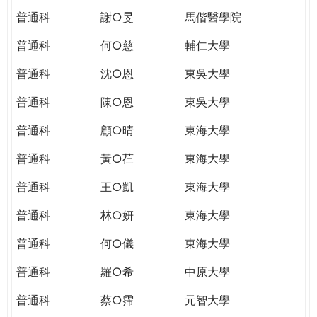
普通科
謝○旻
馬偕醫學院
普通科
何○慈
輔仁大學
普通科
沈○恩
東吳大學
普通科
陳○恩
東吳大學
普通科
顧○晴
東海大學
普通科
黃○芢
東海大學
普通科
王○凱
東海大學
普通科
林○妍
東海大學
普通科
何○儀
東海大學
普通科
羅○希
中原大學
普通科
蔡○霈
元智大學