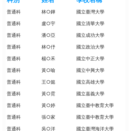
e
際
普通科
林○鏵
國立臺灣大學
葳
r
格。
普通科
盧○宇
國立清華大學
培
e
養
普通科
潘○亞
國立成功大學
具
普通科
林○伃
國立政治大學
國
際
普通科
楊○禾
國立中正大學
移
動
普通科
黃○喻
國立中興大學
力
普通科
王○懿
國立高雄大學
的
世
普通科
黃○霓
國立嘉義大學
界
公
普通科
黃○婷
國立臺中教育大學
民。
普通科
張○家
國立臺中教育大學
WAGOR
TODAY
普通科
吳○洋
國立臺灣海洋大學