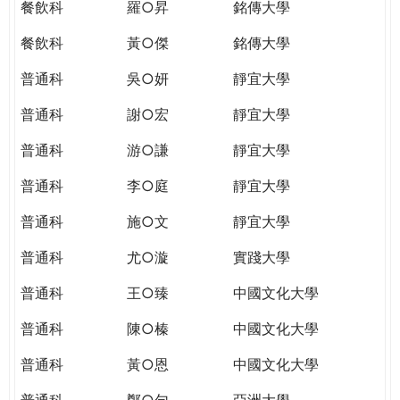
餐飲科
羅○昇
銘傳大學
餐飲科
黃○傑
銘傳大學
普通科
吳○妍
靜宜大學
普通科
謝○宏
靜宜大學
普通科
游○謙
靜宜大學
普通科
李○庭
靜宜大學
普通科
施○文
靜宜大學
普通科
尤○漩
實踐大學
普通科
王○臻
中國文化大學
普通科
陳○榛
中國文化大學
普通科
黃○恩
中國文化大學
普通科
鄭○勻
亞洲大學