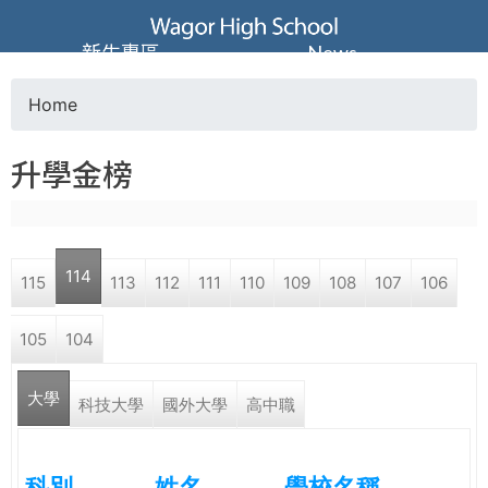
Jump to navigation
葳
新生專區
News
格
Home
Y
高
升學金榜
o
級
u
中
114
115
113
112
111
110
109
108
107
106
a
學
105
104
r
葳
大學
e
科技大學
國外大學
高中職
格
國
h
際．
科別
姓名
學校名稱
國