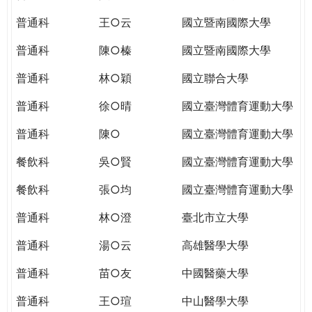
THE
WORLD
普通科
王○云
國立暨南國際大學
TOMORROW
普通科
陳○榛
國立暨南國際大學
PUTTING
YOU
普通科
林○穎
國立聯合大學
ON
THE
普通科
徐○晴
國立臺灣體育運動大學
PATH
普通科
陳○
國立臺灣體育運動大學
TO
GLOBAL
餐飲科
吳○賢
國立臺灣體育運動大學
CITIZENSHIP
餐飲科
張○均
國立臺灣體育運動大學
普通科
林○澄
臺北市立大學
普通科
湯○云
高雄醫學大學
普通科
苗○友
中國醫藥大學
普通科
王○瑄
中山醫學大學