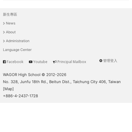
新生專區
主
News
選
About
單
Administration
Language Center
管理登入
Facebook
Youtube
Principal Mailbox
Service
User
menu
WAGOR High School © 2012-2026
No. 328, Junfu 18th Rd., Beitun Dist., Taichung City 406, Taiwan
[
Map
]
+886-4-2437-1728