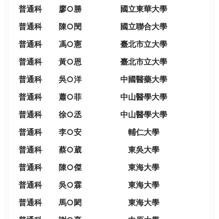
THE
普通科
廖○勝
國立東華大學
WORLD
TOMORROW
普通科
陳○閔
國立聯合大學
PUTTING
普通科
馮○憲
臺北市立大學
YOU
ON
普通科
黃○恩
臺北市立大學
THE
普
通科
吳○洋
中國醫藥大學
PATH
TO
普通科
蕭○菲
中山醫學大學
GLOBAL
普通科
徐○丞
中山醫學大學
CITIZENSHIP
普通科
李○安
輔仁大學
普通科
蔡○葳
東吳大學
普通科
陳○傑
東海大學
普通科
吳○霖
東海大學
普通科
馬○閎
東海大學