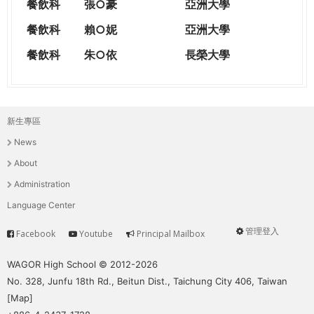
餐飲科
張○豪
亞洲大學
餐飲科
賴○妮
亞洲大學
餐飲科
朱○依
長榮大學
新生專區
主
News
選
About
單
Administration
Language Center
管理登入
Facebook
Youtube
Principal Mailbox
Service
User
menu
WAGOR High School © 2012-2026
No. 328, Junfu 18th Rd., Beitun Dist., Taichung City 406, Taiwan
[
Map
]