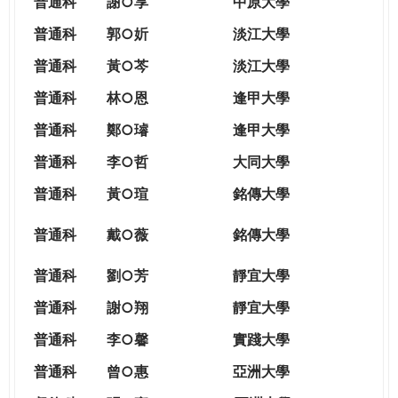
普通科
謝○享
中原大學
普通科
郭○妡
淡江大學
普通科
黃○芩
淡江大學
普通科
林○恩
逢甲大學
普通科
鄭○璿
逢甲大學
普通科
李○哲
大同大學
普通科
黃○瑄
銘傳大學
普通科
戴○薇
銘傳大學
普通科
劉○芳
靜宜大學
普通科
謝○翔
靜宜大學
普通科
李○馨
實踐大學
普通科
曾○惠
亞洲大學