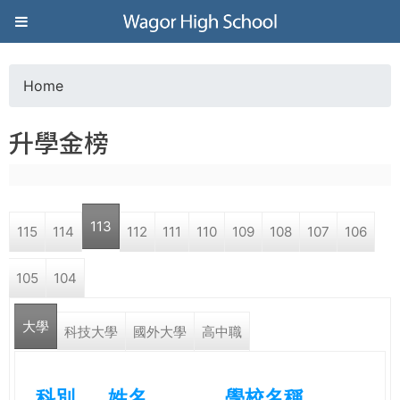
Jump to navigation
葳
格
Home
Y
高
升學金榜
o
級
u
中
113
115
114
112
111
110
109
108
107
106
a
學
105
104
r
葳
大學
e
科技大學
國外大學
高中職
格
國
h
際．
科別
姓名
學校名稱
國