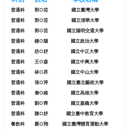
e
際
普通科
郭○芸
國立臺灣大學
葳
r
格。
普通科
郭○芸
國立清華大學
培
普通科
郭○芸
國立陽明交通大學
e
養
具
普通科
鍾○陽
國立政治大學
國
普通科
枋○妤
國立中正大學
際
移
普通科
王○森
國立中興大學
動
普通科
林○昇
國立中山大學
力
的
普通科
張○萍
國立臺北藝術大學
世
普通科
詹○維
國立高雄大學
界
公
普通科
劉○齊
國立嘉義大學
民。
普通科
陳○妤
國立臺中教育大學
WAGOR
TODAY
餐飲科
嚴○翔
國立
臺灣體育運動大學