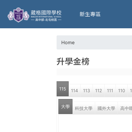
葳
新生專區
格
高
Home
Y
級
升學金榜
o
中
u
學
115
114
113
112
111
110
a
葳
大學
r
科技大學
國外大學
高中
格
國
e
際．
國