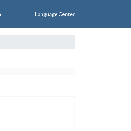
n
Language Center