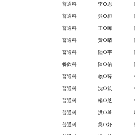
THE
普通科
李○恩
WORLD
TOMORROW
普通科
吳○桓
PUTTING
普通科
王○曄
YOU
ON
普通科
黃○晴
THE
PATH
普通科
陸○宇
TO
餐飲科
陳○佑
GLOBAL
CITIZENSHIP
普通科
賴○臻
普通科
沈○筑
普通科
楊○芝
普通科
洪○芩
普通科
吳○妤