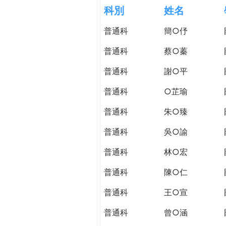
h
科別
姓名
際
葳
普通科
簡○伃
e
格。
培
普通科
蔡○蓁
r
養
具
普通科
謝○平
e
國
普通科
○芷瑜
際
移
普通科
朱○臻
動
力
普通科
吳○諭
的
普通科
林○宏
世
界
普通科
陳○仁
公
民。
普通科
王○宣
WAGOR
普通科
曾○涵
TODAY