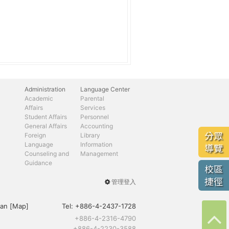
Administration
Language Center
Academic
Parental
Affairs
Services
Student Affairs
Personnel
General Affairs
Accounting
分眾
Foreign
Library
Language
Information
導覽
Counseling and
Management
Guidance
校區
捷徑
管理登入
User
menu
an [
Map
]
Tel:
+886-4-2437-1728
+886-4-2316-4790
+886-4-2230-3588