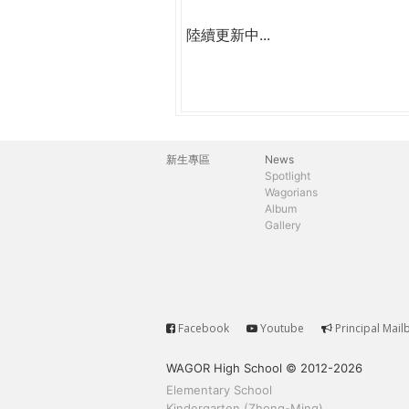
陸續更新中...
新生專區
News
主
Spotlight
Wagorians
選
Album
Gallery
單
Facebook
Youtube
Principal Mail
Service
WAGOR High School © 2012-2026
Elementary School
Kindergarten (Zhong-Ming)