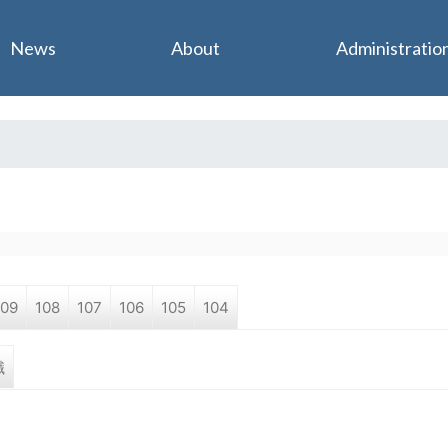
Jump to navigation
News
About
Administratio
109
108
107
106
105
104
職