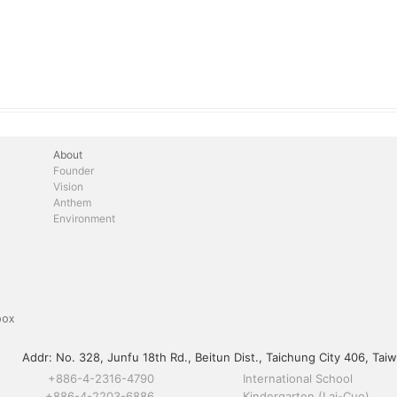
About
Founder
Vision
Anthem
Environment
box
Addr:
No. 328, Junfu 18th Rd., Beitun Dist., Taichung City 406, Taiw
+886-4-2316-4790
International School
+886-4-2203-6886
Kindergarten (Lai-Cuo)