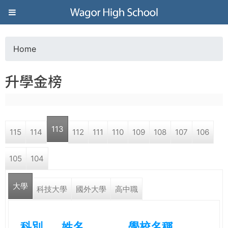
Jump to navigation
葳
格
Home
Y
高
升學金榜
o
級
u
中
113
115
114
112
111
110
109
108
107
106
a
學
105
104
r
葳
大學
e
科技大學
國外大學
高中職
格
國
h
際．
科別
姓名
學校名稱
國