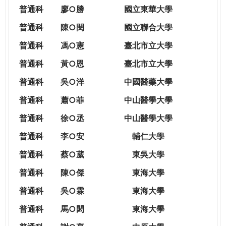
THE
普通科
廖○勝
國立東華大學
WORLD
TOMORROW
普通科
陳○閔
國立聯合大學
PUTTING
普通科
馮○憲
臺北市立大學
YOU
ON
普通科
黃○恩
臺北市立大學
THE
普
通科
吳○洋
中國醫藥大學
PATH
TO
普通科
蕭○菲
中山醫學大學
GLOBAL
普通科
徐○丞
中山醫學大學
CITIZENSHIP
普通科
李○安
輔仁大學
普通科
蔡○葳
東吳大學
普通科
陳○傑
東海大學
普通科
吳○霖
東海大學
普通科
馬○閎
東海大學