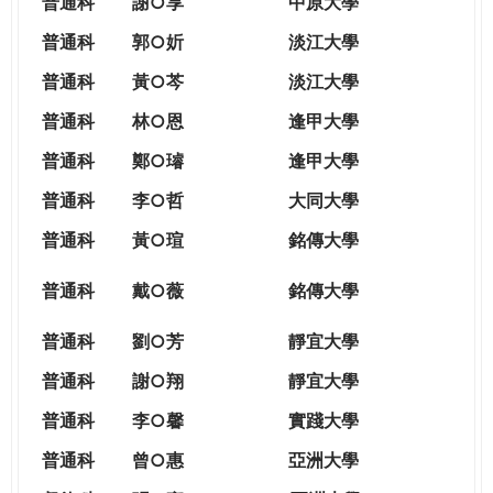
普通科
謝○享
中原大學
普通科
郭○妡
淡江大學
普通科
黃○芩
淡江大學
普通科
林○恩
逢甲大學
普通科
鄭○璿
逢甲大學
普通科
李○哲
大同大學
普通科
黃○瑄
銘傳大學
普通科
戴○薇
銘傳大學
普通科
劉○芳
靜宜大學
普通科
謝○翔
靜宜大學
普通科
李○馨
實踐大學
普通科
曾○惠
亞洲大學