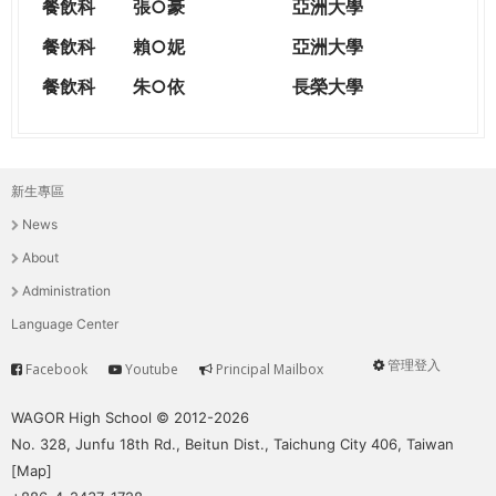
餐飲科
張○豪
亞洲大學
餐飲科
賴○妮
亞洲大學
餐飲科
朱○依
長榮大學
新生專區
主
News
選
About
單
Administration
Language Center
管理登入
Facebook
Youtube
Principal Mailbox
Service
User
menu
WAGOR High School © 2012-2026
No. 328, Junfu 18th Rd., Beitun Dist., Taichung City 406, Taiwan
[
Map
]