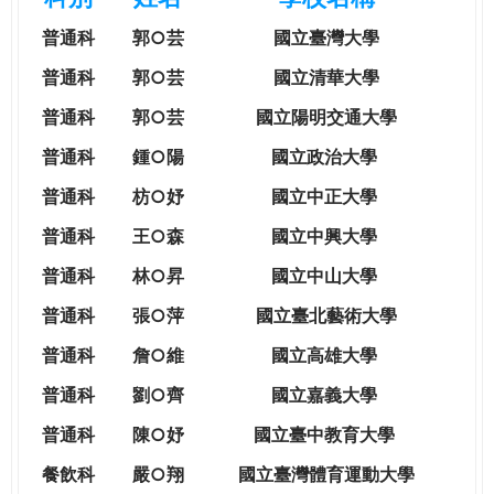
e
際
普通科
郭○芸
國立臺灣大學
葳
r
格。
普通科
郭○芸
國立清華大學
培
普通科
郭○芸
國立陽明交通大學
e
養
具
普通科
鍾○陽
國立政治大學
國
普通科
枋○妤
國立中正大學
際
移
普通科
王○森
國立中興大學
動
普通科
林○昇
國立中山大學
力
的
普通科
張○萍
國立臺北藝術大學
世
普通科
詹○維
國立高雄大學
界
公
普通科
劉○齊
國立嘉義大學
民。
普通科
陳○妤
國立臺中教育大學
WAGOR
TODAY
餐飲科
嚴○翔
國立
臺灣體育運動大學