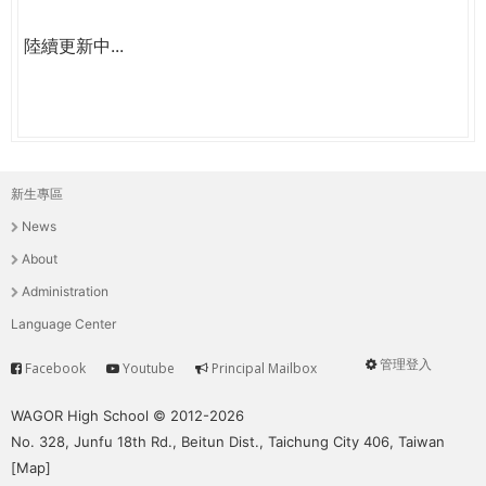
陸續更新中...
新生專區
主
News
選
About
單
Administration
Language Center
管理登入
Facebook
Youtube
Principal Mailbox
Service
User
menu
WAGOR High School © 2012-2026
No. 328, Junfu 18th Rd., Beitun Dist., Taichung City 406, Taiwan
[
Map
]