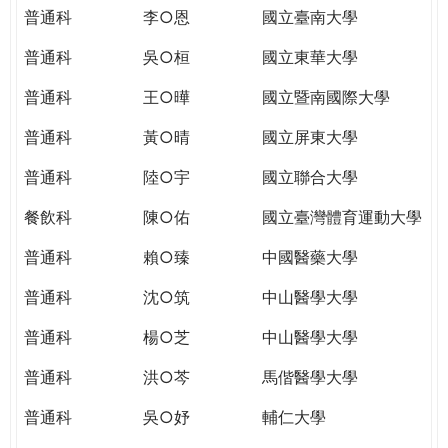
THE
普通科
李○恩
國立臺南大學
WORLD
TOMORROW
普通科
吳○桓
國立東華大學
PUTTING
普通科
王○曄
國立暨南國際大學
YOU
ON
普通科
黃○晴
國立屏東大學
THE
PATH
普通科
陸○宇
國立聯合大學
TO
餐飲科
陳○佑
國立臺灣體育運動大學
GLOBAL
CITIZENSHIP
普通科
賴○臻
中國醫藥大學
普通科
沈○筑
中山醫學大學
普通科
楊○芝
中山醫學大學
普通科
洪○芩
馬偕醫學大學
普通科
吳○妤
輔仁大學