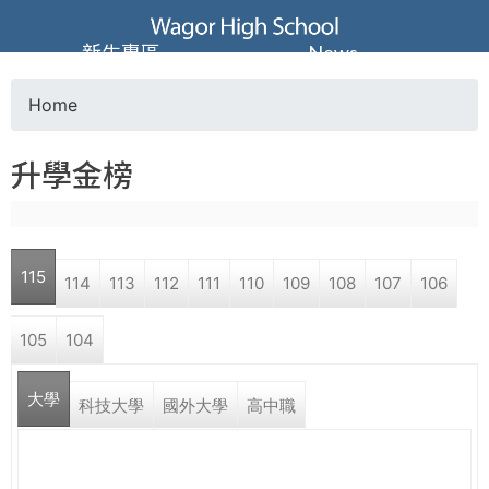
Jump to navigation
葳
新生專區
News
格
Home
Y
高
升學金榜
o
級
u
中
115
114
113
112
111
110
109
108
107
106
a
學
105
104
r
葳
大學
e
科技大學
國外大學
高中職
格
國
h
際．
國