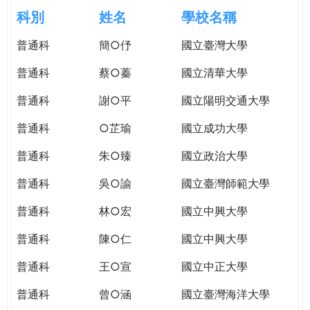
e
際
科別
姓名
學校名稱
葳
r
普通科
簡○伃
國立臺灣大學
格。
培
普通科
蔡○蓁
國立清華大學
e
養
具
普通科
謝○平
國立陽明交通大學
國
普通科
○芷瑜
國立成功大學
際
移
普通科
朱○臻
國立政治大學
動
力
普通科
吳○諭
國立臺灣師範大學
的
普通科
林○宏
國立中興大學
世
界
普通科
陳○仁
國立中興大學
公
民。
普通科
王○宣
國立中正大學
WAGOR
普通科
曾○涵
國立臺灣海洋大學
TODAY