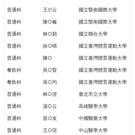
THE
WORLD
普通科
王○云
國立暨南國際大學
TOMORROW
普通科
陳○榛
國立暨南國際大學
PUTTING
YOU
普通科
林○穎
國立聯合大學
ON
THE
普通科
徐○晴
國立臺灣體育運動大學
PATH
普通科
陳○
國立臺灣體育運動大學
TO
GLOBAL
餐飲科
吳○賢
國立臺灣體育運動大學
CITIZENSHIP
餐飲科
張○均
國立臺灣體育運動大學
普通科
林○澄
臺北市立大學
普通科
湯○云
高雄醫學大學
普通科
苗○友
中國醫藥大學
普通科
王○瑄
中山醫學大學