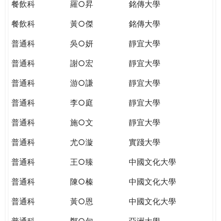
餐飲科
羅○昇
銘傳大學
餐飲科
黃○傑
銘傳大學
普通科
吳○妍
靜宜大學
普通科
謝○宏
靜宜大學
普通科
游○謙
靜宜大學
普通科
李○庭
靜宜大學
普通科
施○文
靜宜大學
普通科
尤○漩
實踐大學
普通科
王○臻
中國文化大學
普通科
陳○榛
中國文化大學
普通科
黃○恩
中國文化大學
普通科
鄭○勻
亞洲大學