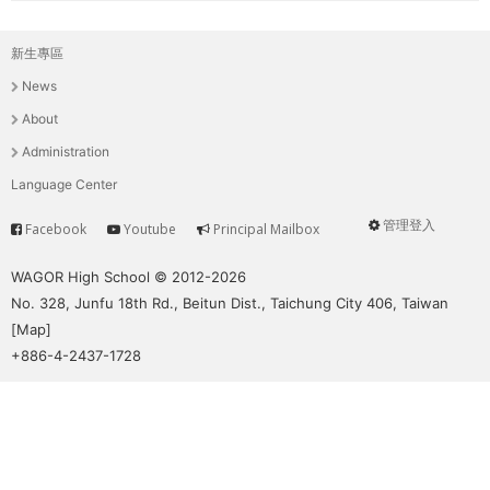
新生專區
主
News
選
About
單
Administration
Language Center
管理登入
Facebook
Youtube
Principal Mailbox
Service
User
menu
WAGOR High School © 2012-2026
No. 328, Junfu 18th Rd., Beitun Dist., Taichung City 406, Taiwan
[
Map
]
+886-4-2437-1728