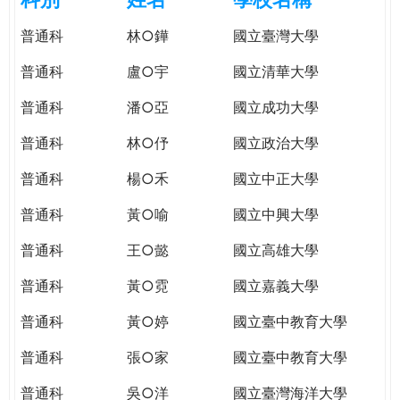
e
際
普通科
林○鏵
國立臺灣大學
葳
r
格。
普通科
盧○宇
國立清華大學
培
e
養
普通科
潘○亞
國立成功大學
具
普通科
林○伃
國立政治大學
國
際
普通科
楊○禾
國立中正大學
移
動
普通科
黃○喻
國立中興大學
力
普通科
王○懿
國立高雄大學
的
世
普通科
黃○霓
國立嘉義大學
界
公
普通科
黃○婷
國立臺中教育大學
民。
普通科
張○家
國立臺中教育大學
WAGOR
TODAY
普通科
吳○洋
國立臺灣海洋大學