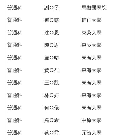
普通科
謝○旻
馬偕醫學院
普通科
何○慈
輔仁大學
普通科
沈○恩
東吳大學
普通科
陳○恩
東吳大學
普通科
顧○晴
東海大學
普通科
黃○芢
東海大學
普通科
王○凱
東海大學
普通科
林○妍
東海大學
普通科
何○儀
東海大學
普通科
羅○希
中原大學
普通科
蔡○霈
元智大學