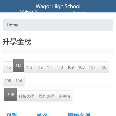
Jump to navigation
葳
新生專區
News
格
Home
Y
高
升學金榜
o
級
u
中
114
115
113
112
111
110
109
108
107
106
a
學
105
104
r
葳
大學
e
科技大學
國外大學
高中職
格
國
h
際．
科別
姓名
學校名稱
國