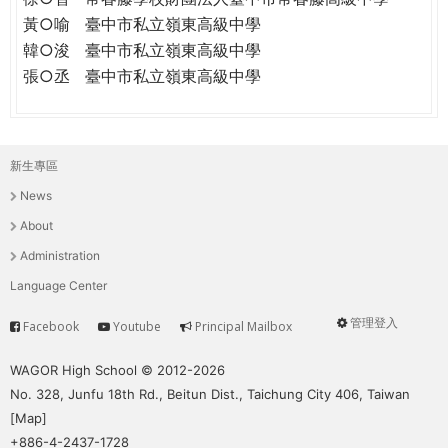
黃○喻
臺中市私立嶺東高級中學
韓○浚
臺中市私立嶺東高級中學
張○丞
臺中市私立嶺東高級中學
新生專區
主
News
選
About
單
Administration
Language Center
管理登入
Facebook
Youtube
Principal Mailbox
Service
User
menu
WAGOR High School © 2012-2026
No. 328, Junfu 18th Rd., Beitun Dist., Taichung City 406, Taiwan
[
Map
]
+886-4-2437-1728