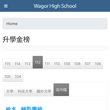
Jump to navigation
葳
格
Home
Y
高
升學金榜
o
級
u
中
112
115
114
113
111
110
109
108
107
106
a
學
105
104
r
葳
高中職
e
大學
科技大學
國外大學
格
國
h
際．
姓名
錄取學校
國