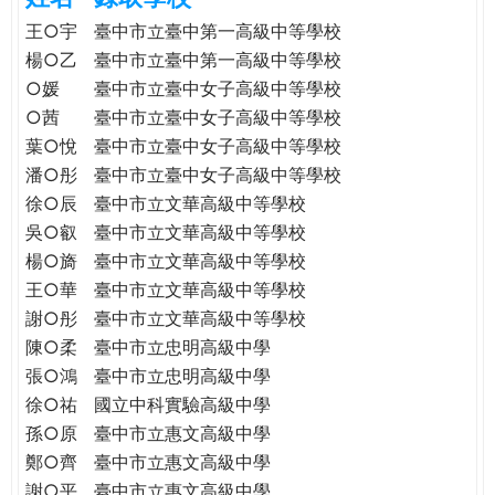
e
際
王○宇
臺中市立臺中第一高級中等學校
葳
楊○乙
臺中市立臺中第一高級中等學校
r
格。
○媛
臺中市立臺中女子高級中等學校
培
○茜
臺中市立臺中女子高級中等學校
e
養
葉○悅
臺中市立臺中女子高級中等學校
具
潘○彤
臺中市立臺中女子高級中等學校
國
徐○辰
臺中市立文華高級中等學校
際
吳○叡
臺中市立文華高級中等學校
移
楊○旖
臺中市立文華高級中等學校
動
力
王○華
臺中市立文華高級中等學校
的
謝○彤
臺中市立文華高級中等學校
世
陳○柔
臺中市立忠明高級中學
界
張○鴻
臺中市立忠明高級中學
公
徐○祐
國立中科實驗高級中學
民。
孫○原
臺中市立惠文高級中學
WAGOR
鄭○齊
臺中市立惠文高級中學
TODAY
謝○平
臺中市立惠文高級中學