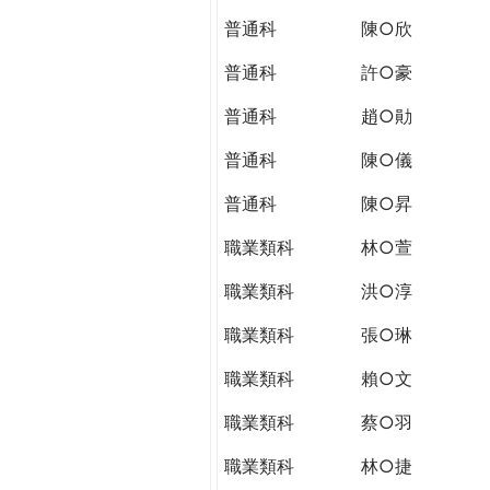
THE
普通科
陳○欣
WORLD
TOMORROW
普通科
許○豪
PUTTING
YOU
普通科
趙○勛
ON
普通科
陳○儀
THE
PATH
普通科
陳○昇
TO
GLOBAL
職業類科
林○萱
CITIZENSHIP
職業類科
洪○淳
職業類科
張○琳
職業類科
賴○文
職業類科
蔡○羽
職業類科
林○捷