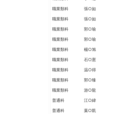
職業類科
張○如
職業類科
張○如
職業類科
郭○瑜
職業類科
郭○瑜
職業類科
楊○旭
職業類科
石○憲
職業類科
温○得
職業類科
郭○臻
職業類科
游○龍
普通科
江○緯
普通科
葉○凱