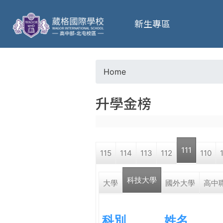
葳
新生專區
格
高
Home
Y
級
升學金榜
o
中
u
學
111
115
114
113
112
110
a
葳
科技大學
r
大學
國外大學
高中
格
國
e
際．
科別
姓名
國