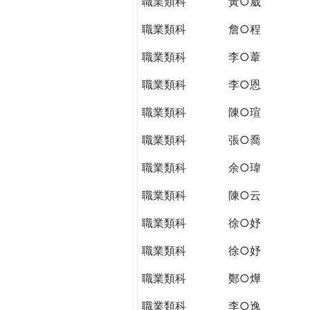
職業類科
黃○崴
職業類科
詹○程
職業類科
李○葦
職業類科
李○恩
職業類科
陳○瑄
職業類科
張○喬
職業類科
余○瑋
職業類科
陳○云
職業類科
徐○妤
職業類科
徐○妤
職業類科
鄭○燁
職業類科
李○逸