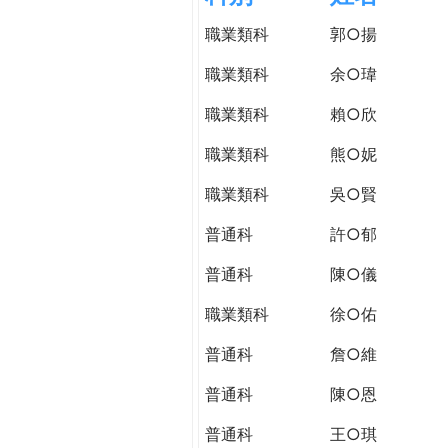
h
際
職業類科
郭○揚
葳
e
格。
職業類科
余○瑋
培
r
職業類科
賴○欣
養
具
職業類科
熊○妮
e
國
際
職業類科
吳○賢
移
普通科
許○郁
動
力
普通科
陳○儀
的
世
職業類科
徐○佑
界
普通科
詹○維
公
民。
普通科
陳○恩
WAGOR
TODAY
普通科
王○琪