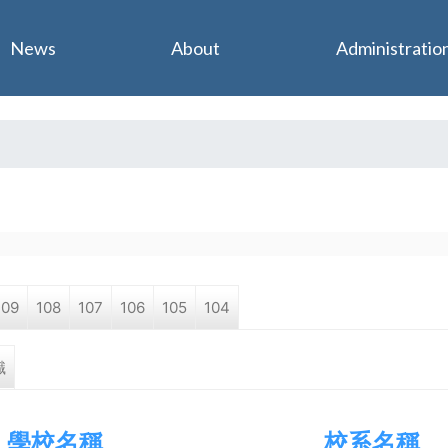
Jump to navigation
News
About
Administratio
109
108
107
106
105
104
職
學校名稱
校系名稱