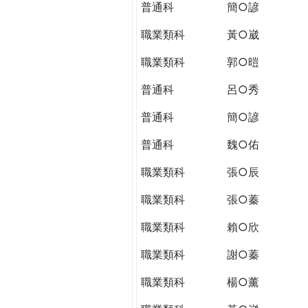
普通科
簡○諺
職業類科
黃○崴
職業類科
郭○暟
普通科
呂○秀
普通科
簡○諺
普通科
魏○佑
職業類科
張○辰
職業類科
張○蓁
職業類科
賴○欣
職業類科
謝○蓁
職業類科
楊○薰