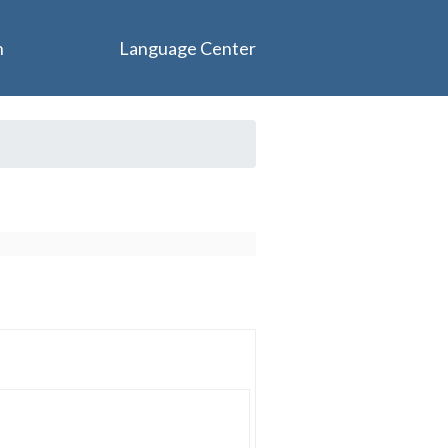
n
Language Center