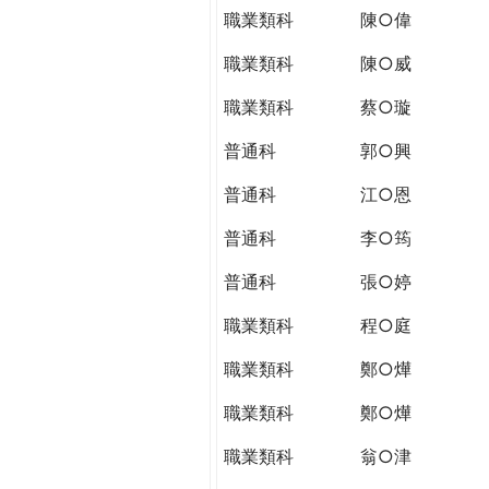
職業類科
陳○偉
職業類科
陳○威
職業類科
蔡○璇
普通科
郭○興
普通科
江○恩
普通科
李○筠
普通科
張○婷
職業類科
程○庭
職業類科
鄭○燁
職業類科
鄭○燁
職業類科
翁○津