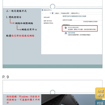
P. 9
分眾
導覽
校區