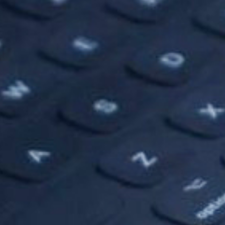
THE
WORLD
TOMORROW
PUTTING
YOU
ON
THE
PATH
TO
GLOBAL
CITIZENSHIP