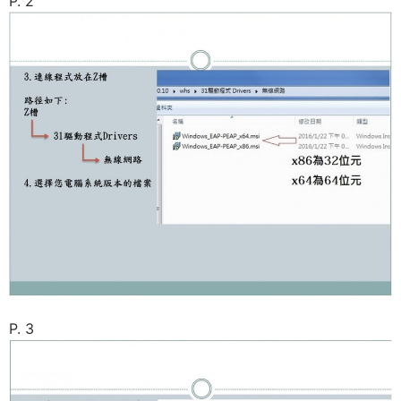
P. 2
P. 3