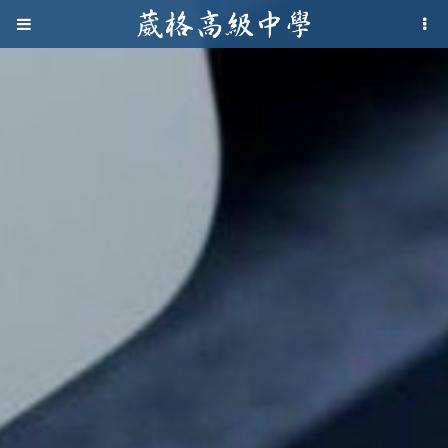
Jump to navigation
葳
格
高
級
中
學
葳
格
國
際．
國