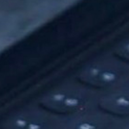
際
葳
格。
培
養
具
國
際
移
動
力
的
世
界
公
民。
WAGOR
TODAY