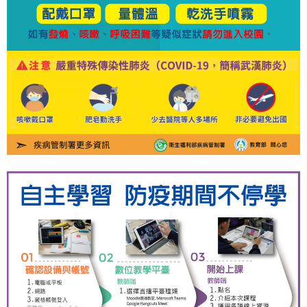
際
葳
格。
培
養
具
國
際
移
動
力
的
世
界
公
民。
WAGOR
TODAY