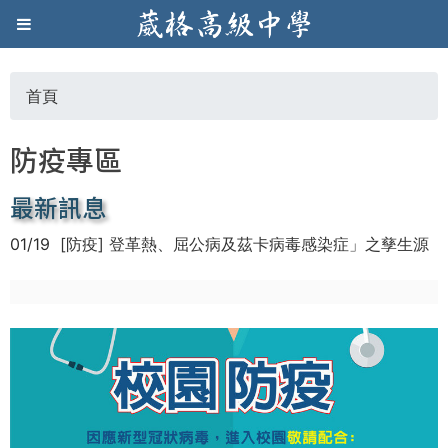
Jump to navigation
葳
格
首頁
您
高
防疫專區
在
級
最新訊息
這
中
01/19
[防疫] 登革熱、屈公病及茲卡病毒感染症」之孳生源
清除及防疫措
裡
學
葳
格
國
際．
國