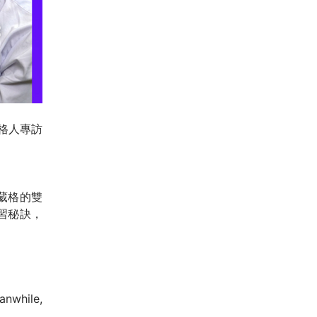
 葳格人專訪
葳格的雙
習秘訣，
anwhile,