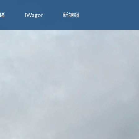
區
iWagor
新課綱