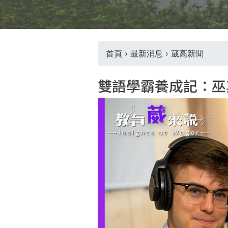
首頁
›
最新消息
›
葳高新聞
您
雙語學霸養成記：巫
在
這
裡