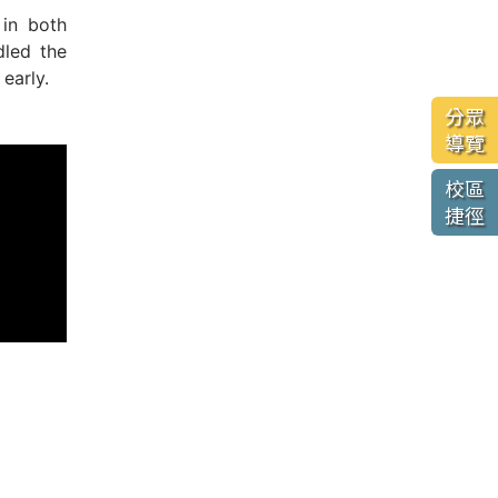
 in both
dled the
early.
分眾
導覽
校區
捷徑