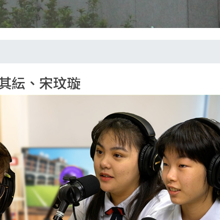
其紜、宋玟璇