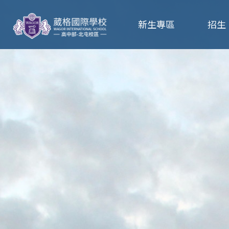
葳
新生專區
招生
格
高
級
中
學
葳
格
國
際．
國