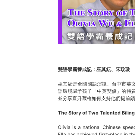
雙語學霸養成記：巫其紜、宋玟璇
巫其紜是全國國語演說、台中市英
語環境賦予孩子「中英雙優」的特
並分享直升葳格如何支持他們提前鎖
The Story of Two Talented Bilingu
Olivia is a national Chinese sp
Ella has achieved first-place in t