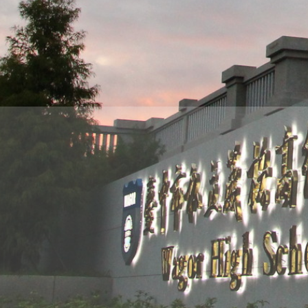
THE
WORLD
TOMORROW
PUTTING
YOU
ON
THE
PATH
TO
GLOBAL
CITIZENSHIP