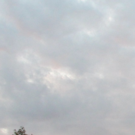
際
葳
格。
培
養
具
國
際
移
動
力
的
世
界
公
民。
WAGOR
TODAY