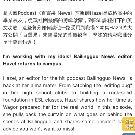
超人氣Podcast《百靈果 News》剪輯師Hazel是葳格高中的
畢業校友，從玩社團接觸的剪輯啟蒙，到ESL課程打下的英
文功底，這些養分如何讓他一路受用到職場？本集Hazel將大
方公開「百靈果」未曾曝光的幕後祕辛，學姊的精彩職涯分
享千萬別錯過！
I’m working with my idols! Bailingguo News editor
Hazel returns to campus.
Hazel, an editor for the hit podcast Bailingguo News, is
back at her alma mater! From catching the "editing bug"
in her high school clubs to building a rock-solid
foundation in ESL classes, Hazel shares how her time at
Wagor prepared her for the real world. In this episode,
she pulls back the curtain on what goes on behind the
scenes at Bailingguo and shares some "insider" career
分眾
導覽
advice you won't want to miss!