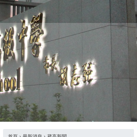
THE
WORLD
TOMORROW
PUTTING
YOU
ON
THE
PATH
TO
GLOBAL
CITIZENSHIP
首頁
›
最新消息
›
葳高新聞