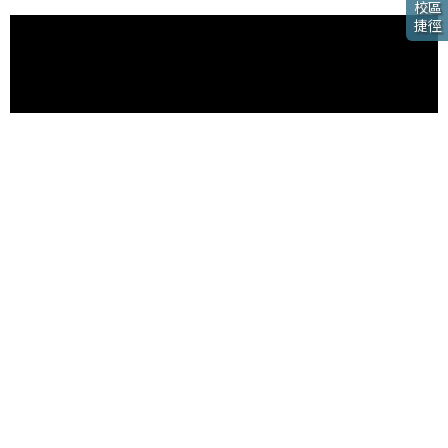
校區
捷徑