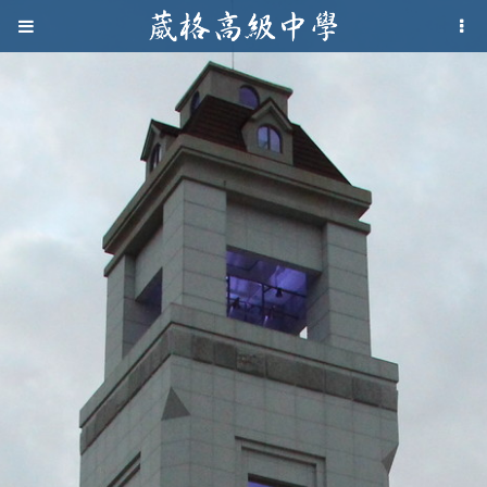
Jump to navigation
葳
格
高
級
中
學
葳
格
國
際．
國