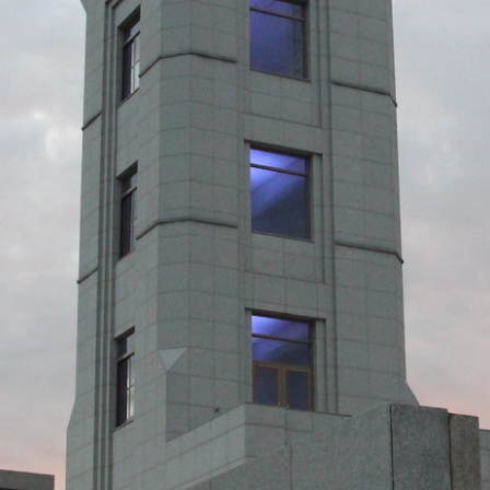
際
葳
格。
培
養
具
國
際
移
動
力
的
世
界
公
民。
WAGOR
TODAY