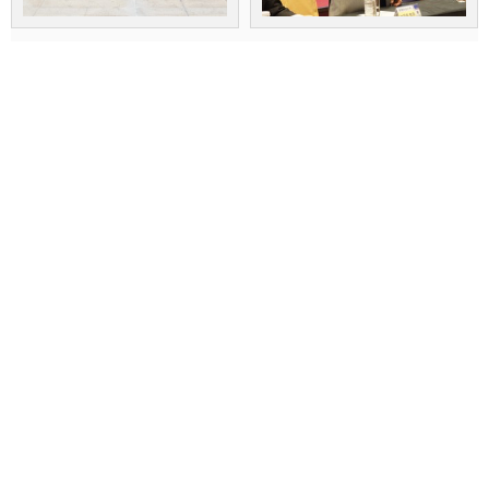
活動日期:
2013/10/22
相簿網址:
http://gallery.wagor.tc.edu.tw/album/72
新生專區
主
招生
選
最新消息
單
關於
行政
防疫專區
iWagor
新課綱
管理登入
粉絲專頁
影音頻道
校長信箱
團膳專區
高
User