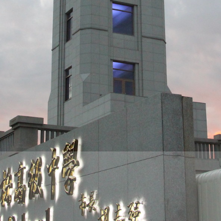
際
葳
格。
培
養
具
國
際
移
動
力
的
世
界
公
民。
WAGOR
TODAY