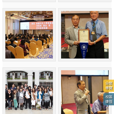
分眾
導覽
校區
捷徑