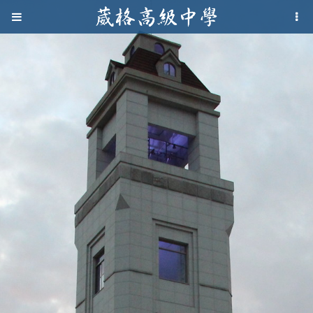
Jump to navigation
葳
格
高
級
中
學
葳
格
國
際．
國