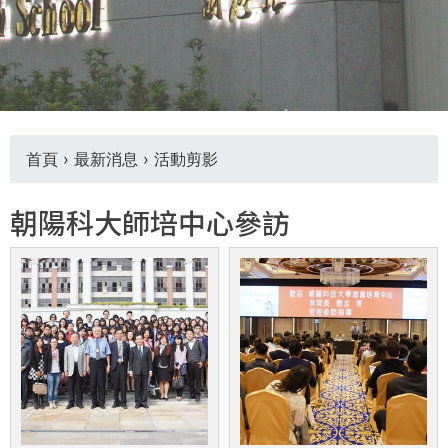
THE
WORLD
TOMORROW
PUTTING
YOU
ON
THE
首頁
›
最新消息
›
活動剪影
PATH
您
TO
朝陽科大師培中心參訪
GLOBAL
在
CITIZENSHIP
這
裡