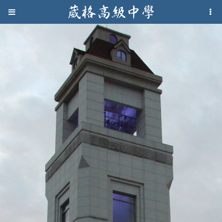
Jump to navigation
葳
格
高
級
中
學
葳
格
國
際．
國