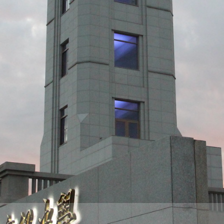
際
葳
格。
培
養
具
國
際
移
動
力
的
世
界
公
民。
WAGOR
TODAY