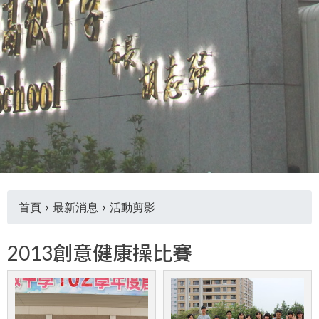
THE
WORLD
TOMORROW
PUTTING
YOU
ON
THE
PATH
TO
GLOBAL
CITIZENSHIP
首頁
›
最新消息
›
活動剪影
您
2013創意健康操比賽
在
這