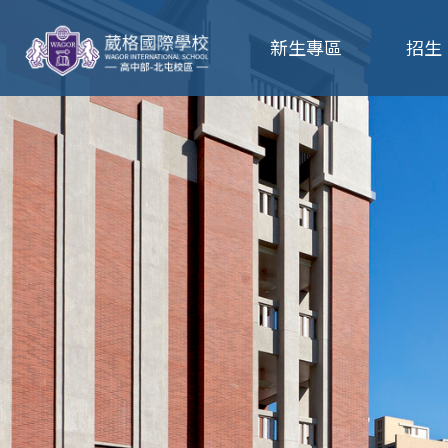
葳
新生專區
招生
格
高
級
中
學
葳
格
國
際．
國