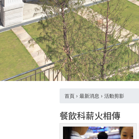
THE
WORLD
TOMORROW
PUTTING
YOU
ON
THE
PATH
TO
GLOBAL
CITIZENSHIP
首頁
›
最新消息
›
活動剪影
您
餐飲科薪火相傳
在
這