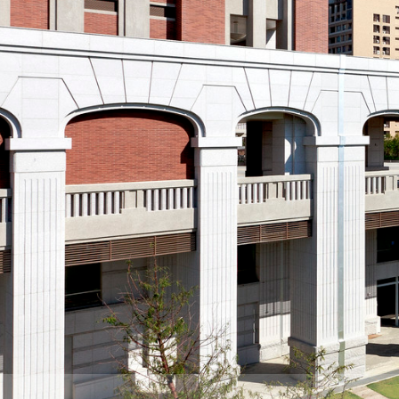
際
葳
格。
培
養
具
國
際
移
動
力
的
世
界
公
民。
WAGOR
TODAY