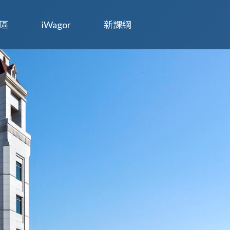
區
iWagor
新課綱