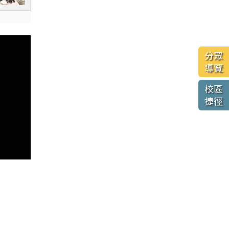
分眾
導覽
校區
捷徑