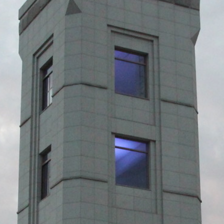
際
葳
格。
培
養
具
國
際
移
動
力
的
世
界
公
民。
WAGOR
TODAY