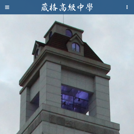
Jump to navigation
葳
格
高
級
中
學
葳
格
國
際．
國