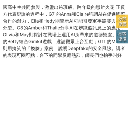
國高中生共同參與，激盪出跨班級、跨年級的思辨火花 正反
方代表辯論的過程中，G7 的Anna和Claire強調AI在促進國際
分眾
合作的潛力，Ella和Hedy則警示AI可能引發軍事競賽與社會
導覽
分裂。G8的Amber和Thalie分享AI在辨識假訊息上的應用，
校區
Olivia和May則探討在戰場上運用AI所帶來的道德疑慮。G10
捷徑
的Betty結合Gimkit遊戲，邀請觀眾上台互動；G11 的Momo
則用搞笑的「換臉」案例，說明Deepfake的安全風險。講者
的表現可圈可點，台下的同學反應熱烈，師長們也拍手叫好
最終，大家將手中的票投給認為最具說服力的一方，為這場
智慧交鋒落下帷幕
This year’s theme engaged with ongoing global trends
while challenging students intellectually. The debate
format helped Wagor students explore AI’s impact on
the world, deepening their understanding of technology
ethics and international affairs.