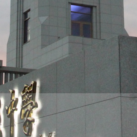
THE
WORLD
TOMORROW
PUTTING
YOU
ON
THE
PATH
TO
GLOBAL
CITIZENSHIP