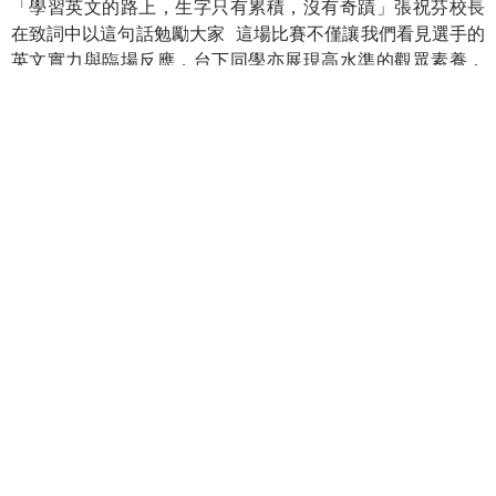
「學習英文的路上，生字只有累積，沒有奇蹟」張祝芬校長
在致詞中以這句話勉勵大家 這場比賽不僅讓我們看見選手的
英文實力與臨場反應，台下同學亦展現高水準的觀眾素養，
給予參賽者尊重、理解與鼓勵。主持群普三甲 林畊樺、普三
乙 林佾澄、普三丙 彭莘淇帶來炒熱氣氛的開場表演外，巧妙
掌控比賽節奏 普一乙 柯宥誠的動人歌聲，成功為活動增添輕
鬆氛圍
Yee-Haw! Fifteen students who advanced from the
preliminary rounds put on their cowboy hats and
entered the ultimate spelling showdown But instead of
revolvers, they carried pens and whiteboards As the
foreign teacher called out word after word, thousands
of vocabulary terms raced through their heads. With
slightly sweaty palms, they quickly wrote down their
answers
歡迎按讚分享