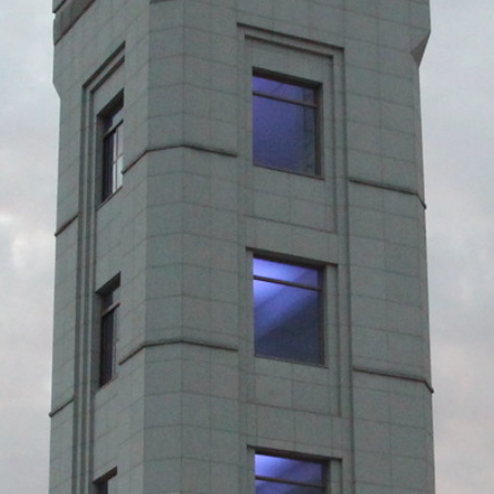
際
葳
格。
培
養
具
國
際
移
動
力
的
世
界
公
民。
WAGOR
TODAY