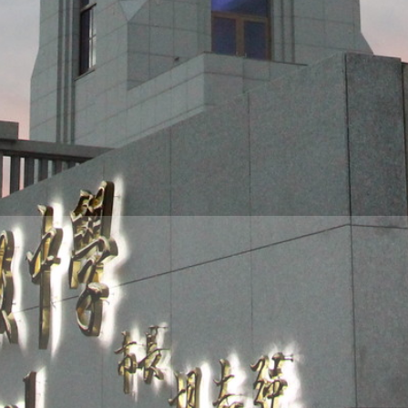
THE
WORLD
TOMORROW
PUTTING
YOU
ON
THE
PATH
TO
GLOBAL
CITIZENSHIP