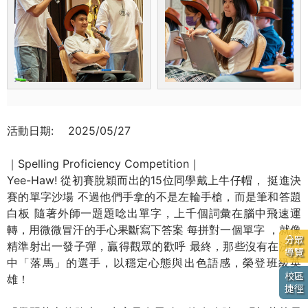
活動日期:
2025/05/27
｜Spelling Proficiency Competition｜
Yee-Haw! 從初賽脫穎而出的15位同學戴上牛仔帽， 挺進決
賽的單字沙場 不過他們手拿的不是左輪手槍，而是筆和答題
白板 隨著外師一題題唸出單字，上千個詞彙在腦中飛速運
轉，用微微冒汗的手心果斷寫下答案 每拼對一個單字 ，就像
分眾
精準射出一發子彈，贏得觀眾的歡呼 最終，那些沒有在決鬥
導覽
中「落馬」的選手，以穩定心態與出色語感，榮登班級英
校區
雄！
捷徑