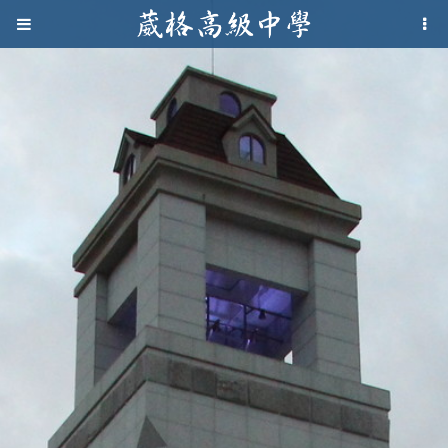
Jump to navigation
葳
格
高
級
中
學
葳
格
國
際．
國