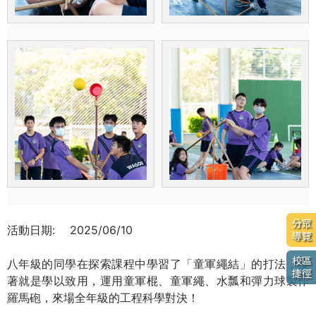
分眾
活動日期:
2025/06/10
導覽
校區
八年級的同學在探索課程中學習了「童軍繩結」的打法，接
捷徑
著就是學以致用，運用童軍棍、童軍繩、水瓢和彈力球製作
羅馬砲，來場全年級的工程科學對決！