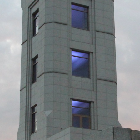
際
葳
格。
培
養
具
國
際
移
動
力
的
世
界
公
民。
WAGOR
TODAY