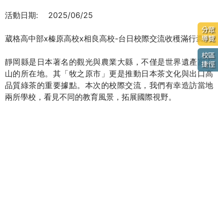
活動日期:
2025/06/25
分眾
葳格高中部x榛原高校x相良高校-台日校際交流收穫滿行囊
導覽
校區
靜岡縣是日本著名的觀光與農業大縣，不僅是世界遺產富士
捷徑
山的所在地。其「牧之原市」更是推動日本茶文化與出口高
品質綠茶的重要據點。本次的校際交流，我們有幸造訪當地
兩所學校，看見不同的教育風景，拓展國際視野。
Shizuoka Prefecture is a well-known region in Japan for
both tourism and agriculture. It’s home to the famous
Mount Fuji ,and is also a key area for promoting
Japanese tea culture . During our recent school
exchange, we had the wonderful opportunity to visit
two local schools, experience their education system,
and expand our global perspective .
完整文章及照片請見