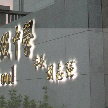
THE
WORLD
TOMORROW
PUTTING
YOU
ON
THE
PATH
TO
GLOBAL
CITIZENSHIP