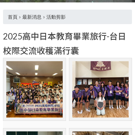
首頁
›
最新消息
›
活動剪影
您
2025高中日本教育畢業旅行-台日
在
校際交流收穫滿行囊
這
裡