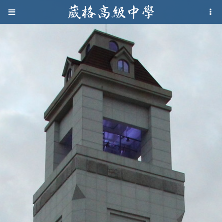
Jump to navigation
葳
格
高
級
中
學
葳
格
國
際．
國