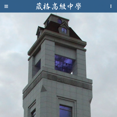
Jump to navigation
葳
格
高
級
中
學
葳
格
國
際．
國