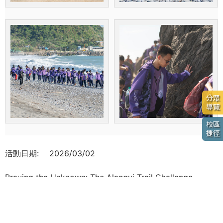
分眾
導覽
校區
捷徑
活動日期:
2026/03/02
Braving the Unknown: The Alangyi Trail Challenge
葳格勇敢傳說：2025阿朗壹古道探索
點開回顧影片，跟著葳中八年級踏上阿朗壹吧！
教室教不來、考卷寫不出的答案，卻是成長過程中最深遠的