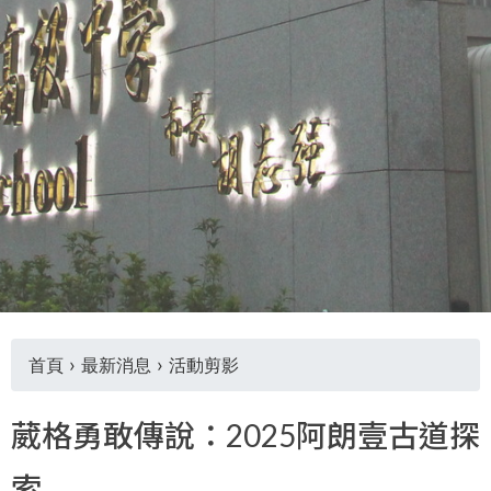
THE
WORLD
TOMORROW
PUTTING
YOU
ON
THE
PATH
TO
GLOBAL
CITIZENSHIP
首頁
›
最新消息
›
活動剪影
您
葳格勇敢傳說：2025阿朗壹古道探
在
索