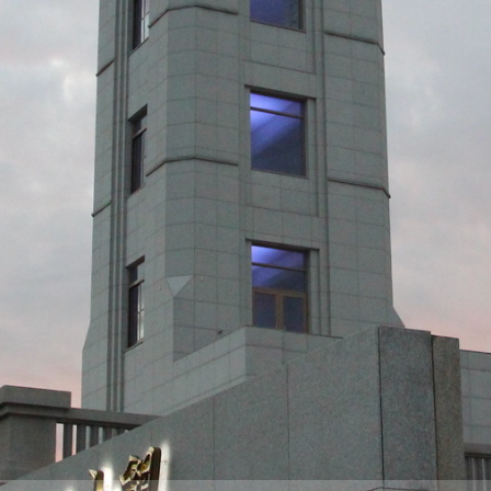
際
葳
格。
培
養
具
國
際
移
動
力
的
世
界
公
民。
WAGOR
TODAY