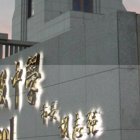
THE
WORLD
TOMORROW
PUTTING
YOU
ON
THE
PATH
TO
GLOBAL
CITIZENSHIP