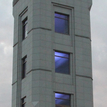
際
葳
格。
培
養
具
國
際
移
動
力
的
世
界
公
民。
WAGOR
TODAY