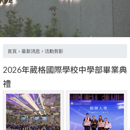
首頁
›
最新消息
›
活動剪影
您
2026年葳格國際學校中學部畢業典
在
禮
這
裡