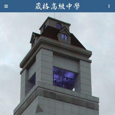
Jump to navigation
葳
格
高
級
中
學
葳
格
國
際．
國