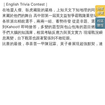
｜English Trivia Contest｜
分眾
在地靈人傑、臥虎藏龍的葳格，上知天文下知地理的同學迎
導覽
來屬於他們的舞台 高中部第一屆英文益智爭霸戰隆重登場!
各班派出精銳選手，兩兩一組、蓄勢待發 從是非題、選擇題
校區
捷徑
到Kahoot! 即時搶答，多變的題型與包山包海的題目燃燒選
手們大腦的知識庫，相當考驗反應力與英文實力 現場戰況瞬
息萬變，台下觀眾也跟著緊張到不敢眨眼。
比賽的最後，恭喜普一甲陳冠霖、黃子睿展現超強默契，連
續答對三題，在九宮格中連成一線，成功奪下冠軍寶座!
Wagor’s talented and knowledgeable students took
center stage at our first High School English Trivia
Contest!
Each class sent its top representatives to compete in
teams of two, ready to put their English skills and quick
thinking to the test . Through true-or-false questions,
multiple-choice rounds, and fast-paced Kahoot!
challenges, students showcased their knowledge across
a wide range of topics . The exciting competition kept