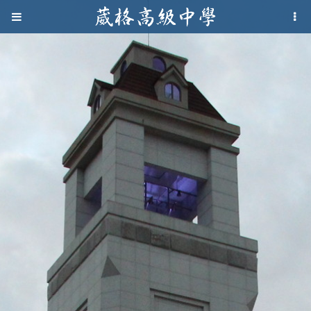
Jump to navigation
葳
格
高
級
中
學
葳
格
國
際．
國