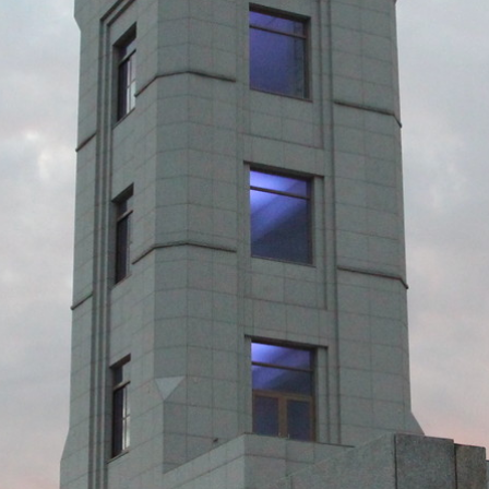
際
葳
格。
培
養
具
國
際
移
動
力
的
世
界
公
民。
WAGOR
TODAY