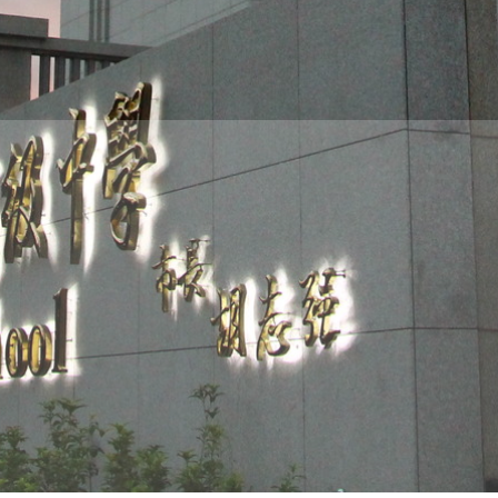
THE
WORLD
TOMORROW
PUTTING
YOU
ON
THE
PATH
TO
GLOBAL
CITIZENSHIP