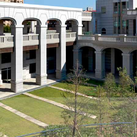
際
葳
格。
培
養
具
國
際
移
動
力
的
世
界
公
民。
WAGOR
TODAY