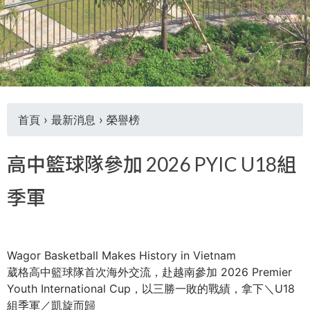
THE
WORLD
TOMORROW
PUTTING
YOU
ON
THE
PATH
首頁
›
最新消息
›
榮譽榜
TO
您
GLOBAL
高中籃球隊參加 2026 PYIC U18組
CITIZENSHIP
在
季軍
這
裡
Wagor Basketball Makes History in Vietnam
葳格高中籃球隊首次海外交流，赴越南參加 2026 Premier
Youth International Cup，以三勝一敗的戰績，拿下＼U18
組季軍／凱旋而歸