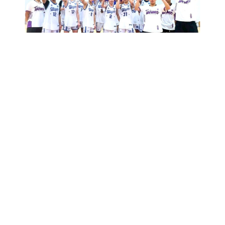
新生專區
主
招生
選
最新消息
單
關於
行政
防疫專區
iWagor
新課綱