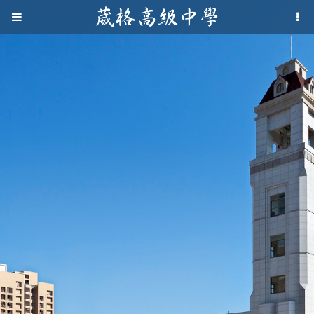
Jump to navigation
葳
格
高
級
中
學
葳
格
國
際．
國