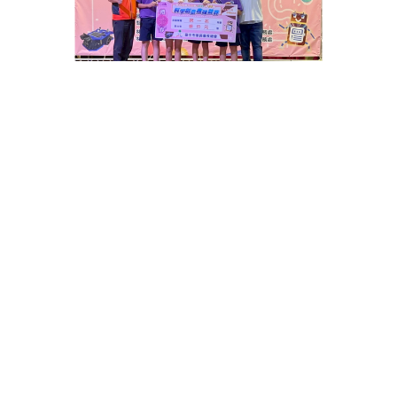
新生專區
主
招生
選
最新消息
單
關於
行政
防疫專區
iWagor
新課綱