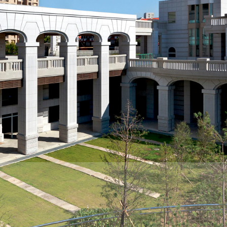
際
葳
格。
培
養
具
國
際
移
動
力
的
世
界
公
民。
WAGOR
TODAY