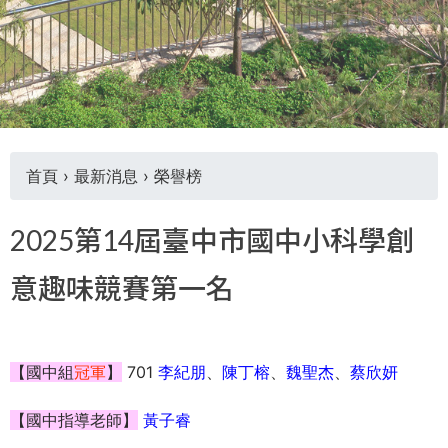
THE
WORLD
TOMORROW
PUTTING
YOU
ON
THE
PATH
首頁
›
最新消息
›
榮譽榜
TO
您
GLOBAL
2025第14屆臺中市國中小科學創
CITIZENSHIP
在
意趣味競賽第一名
這
裡
【國中組
冠軍
】
701
李紀朋
、
陳丁榕
、
魏聖杰
、
蔡欣妍
【國中指導老師】
黃子睿