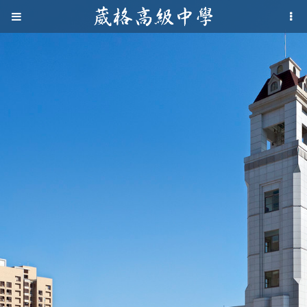
Jump to navigation
葳
格
高
級
中
學
葳
格
國
際．
國