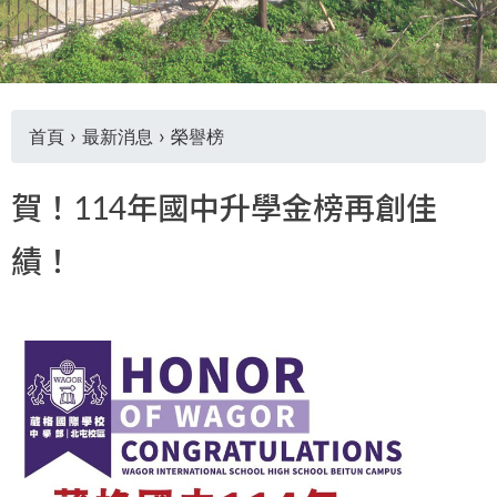
THE
WORLD
TOMORROW
PUTTING
YOU
首頁
›
最新消息
›
榮譽榜
ON
THE
您
PATH
賀！114年國中升學金榜再創佳
TO
在
GLOBAL
績！
CITIZENSHIP
這
裡