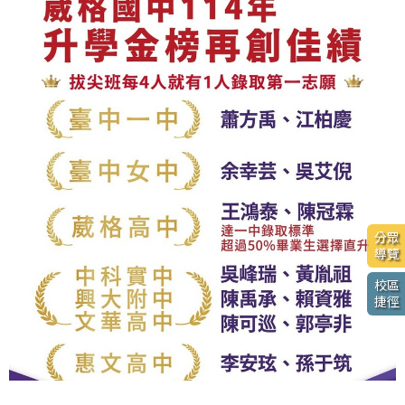
分眾
導覽
校區
捷徑