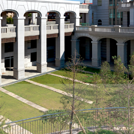
際
葳
格。
培
養
具
國
際
移
動
力
的
世
界
公
民。
WAGOR
TODAY