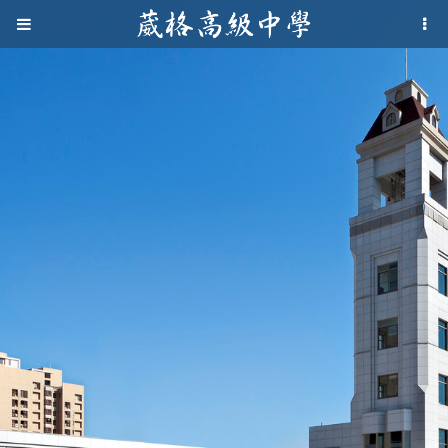
Jump to navigation
葳
格
高
級
中
學
葳
格
國
際．
國