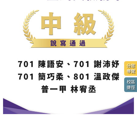
分眾
導覽
校區
捷徑