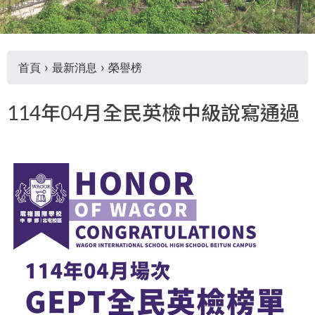
THE
WORLD
TOMORROW
PUTTING
首頁
›
最新消息
›
榮譽榜
YOU
ON
您
THE
114年04月全民英檢中級說寫通過
PATH
在
TO
GLOBAL
這
CITIZENSHIP
裡