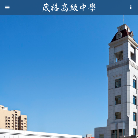
Jump to navigation
葳
格
高
級
中
學
葳
格
國
際．
國