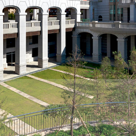
際
葳
格。
培
養
具
國
際
移
動
力
的
世
界
公
民。
WAGOR
TODAY