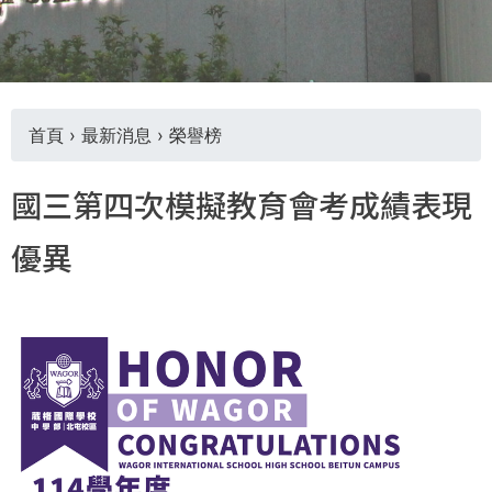
THE
WORLD
TOMORROW
PUTTING
YOU
首頁
›
最新消息
›
榮譽榜
ON
THE
您
PATH
國三第四次模擬教育會考成績表現
TO
在
GLOBAL
優異
CITIZENSHIP
這
裡