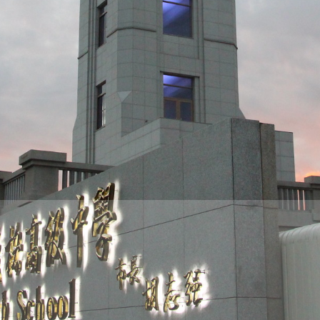
際
葳
格。
培
養
具
國
際
移
動
力
的
世
界
公
民。
WAGOR
TODAY