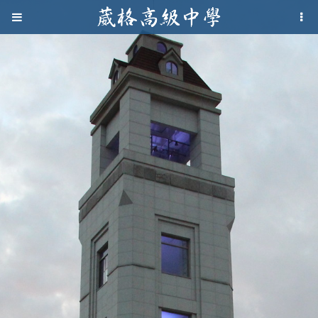
Jump to navigation
葳
格
高
級
中
學
葳
格
國
際．
國