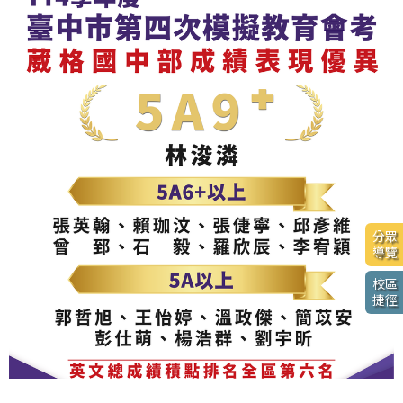
分眾
導覽
校區
捷徑