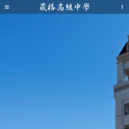
Jump to navigation
葳
格
高
級
中
學
葳
格
國
際．
國