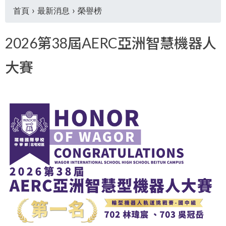
首頁
›
最新消息
›
榮譽榜
您
2026第38屆AERC亞洲智慧機器人
在
大賽
這
裡