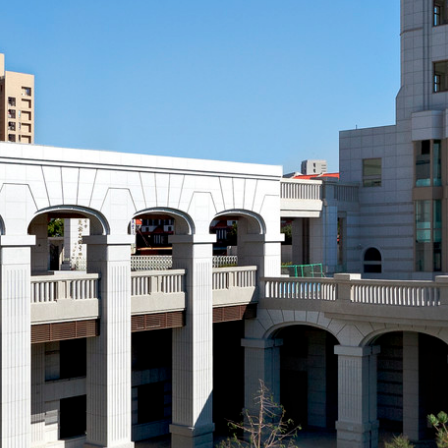
際
葳
格。
培
養
具
國
際
移
動
力
的
世
界
公
民。
WAGOR
TODAY