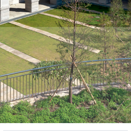
THE
WORLD
TOMORROW
PUTTING
YOU
ON
THE
PATH
TO
GLOBAL
CITIZENSHIP