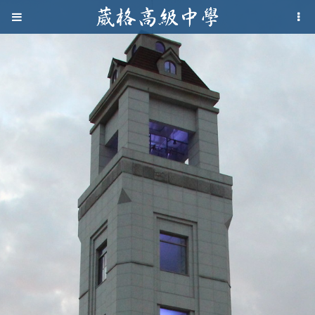
Jump to navigation
葳
格
高
級
中
學
葳
格
國
際．
國