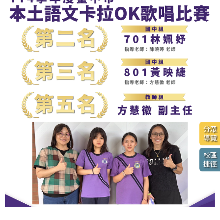
分眾
導覽
校區
捷徑