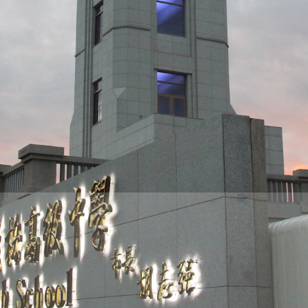
際
葳
格。
培
養
具
國
際
移
動
力
的
世
界
公
民。
WAGOR
TODAY