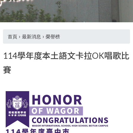
THE
WORLD
TOMORROW
PUTTING
YOU
首頁
›
最新消息
›
榮譽榜
ON
THE
您
PATH
114學年度本土語文卡拉OK唱歌比
TO
在
GLOBAL
賽
CITIZENSHIP
這
裡