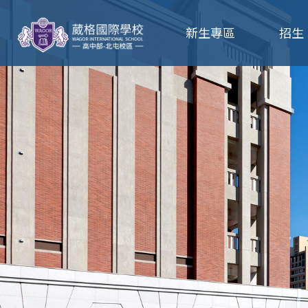
葳
新生專區
招生
格
高
級
中
學
葳
格
國
際．
國