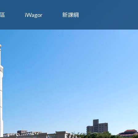
區
iWagor
新課綱