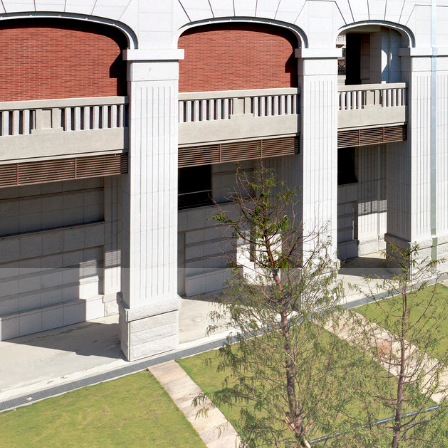
際
葳
格。
培
養
具
國
際
移
動
力
的
世
界
公
民。
WAGOR
TODAY