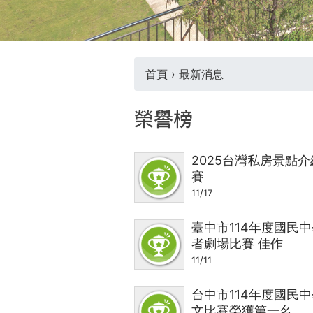
THE
WORLD
TOMORROW
PUTTING
YOU
首頁
›
最新消息
ON
您
THE
榮譽榜
PATH
在
TO
GLOBAL
2025台灣私房景點
這
CITIZENSHIP
賽
11/17
裡
臺中市114年度國民
者劇場比賽 佳作
11/11
台中市114年度國民
文比賽榮獲第一名