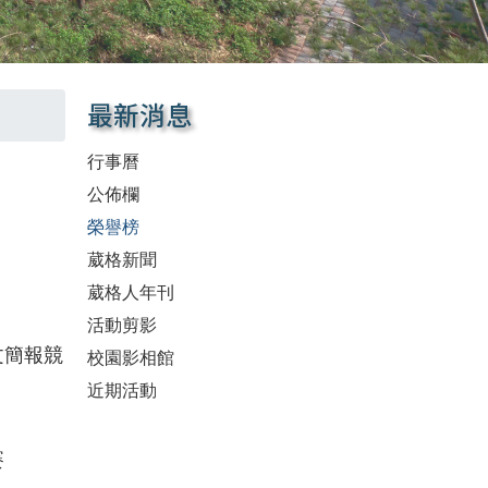
最新消息
行事曆
公佈欄
榮譽榜
葳格新聞
葳格人年刊
活動剪影
文簡報競
校園影相館
近期活動
賽