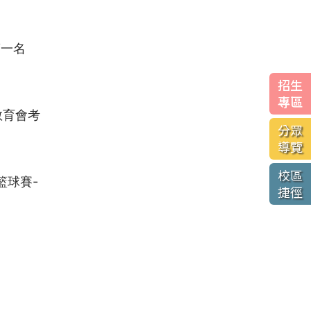
第一名
招生
專區
教育會考
分眾
導覽
校區
籃球賽-
捷徑