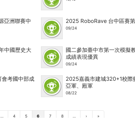
力能源亞洲聯賽中
2025 RoboRave 台中區賽
09/24
少年中國歷史大
國二參加臺中市第一次模擬
成績表現優異
09/24
育會考國中部成
2025嘉義市建城320+1校際
亞軍、殿軍
08/22
…
4
5
6
7
8
…
›
»