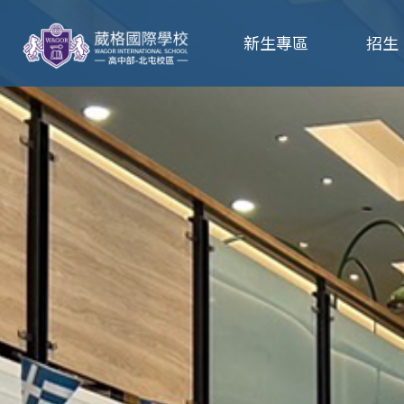
葳
新生專區
招生
格
高
級
中
學
葳
格
國
際．
國