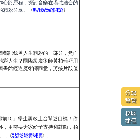
作心路歷程，探討音樂在場域結合的
的精彩分享。
《
點我繼續閱讀
》
圖都記錄著人生精彩的一部分，然而
精彩人生？國際級魔術師黃柏翰巧用
圖書館經過魔術師同意，剪接片段值
分眾
導覽
校區
班排前10」學生勇敢上台闡述目標！你
捷徑
外，更需要大家給予支持和鼓勵，柏
..《
點我繼續閱讀
》
...