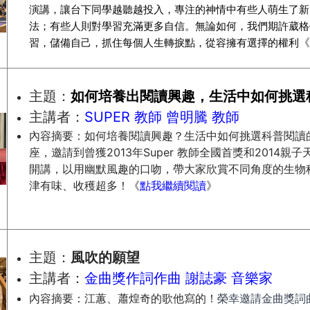
演講，讓台下同學越聽越投入，專注的神情中有些人萌生了新
法；有些人則對學習充滿更多自信。無論如何，我們期許葳格
《
習，儲備自己，抓住每個人生轉捩點，從容擁有選擇的權利
主題：
如何培養出閱讀興趣，
生活中如何挑選
主講者：
SUPER 教師 曾明騰 教師
內容摘要：如何培養閱讀興趣？生活中如何挑選科普閱讀
座，邀請到曾獲2013年Super 教師全國首獎和2014
開講，以用幽默風趣的口吻，帶大家欣賞不同角度的生物
津有味、收穫超多！《
點我繼續閱讀
》
主題：
風吹的願望
主講者：
金曲獎作詞作曲 謝誌豪 音樂家
內容摘要：
江蕙、蕭煌奇的歌他寫的！
榮幸邀請金曲獎詞