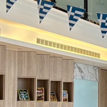
際
葳
格。
培
養
具
國
際
移
動
力
的
世
界
公
民。
WAGOR
TODAY