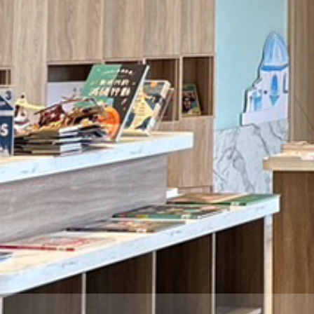
THE
WORLD
TOMORROW
PUTTING
YOU
ON
THE
PATH
TO
GLOBAL
CITIZENSHIP