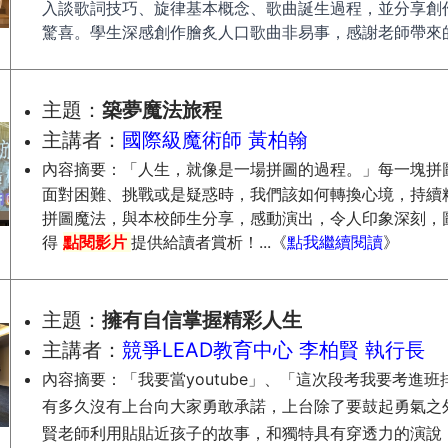
入談歌詞技巧、旋律基本概念、歌曲誕生過程，並分享創
驚喜。學生深感創作膾炙人口歌曲非易事，感謝老師帶來
主題：
築夢魔法旅程
主講者：
國際級魔術師​ 黃柏翰
內容摘要：
「人生，就像是一場拼圖的過程。」每一塊拼
面對困難、挑戰或是疑惑時，我們該如何轉換心境，持續
拼圖魔法，與本校師生分享，感動演出，令人印象深刻，
得
點閱
影片
提供給讀者賞析！...
《
點我繼續閱讀
》
主題：
擁有自信掌握精彩人生
主講者：
競爭LEAD教育中心 李柏賢
執行長
內容摘要：「我要當youtube」、「這次段考我要考進
有多久沒有上台向大家勇敢承諾，上台除了要鼓起勇氣之
賢老師利用貼貼近孩子的故事，和獨特具有穿透力的演說，.