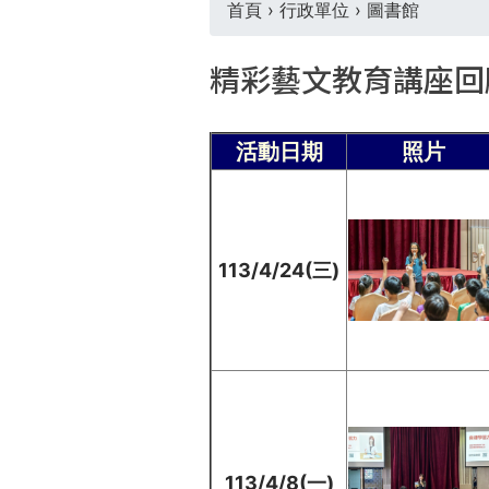
首頁
›
行政單位
›
圖書館
您
精彩藝文教育講座回
在
這
活動日期
照片
裡
113/4/24(三)
113/4/8(一)