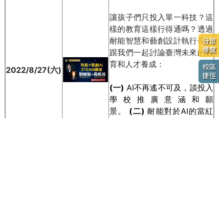
讓孩子們只投入單一科技？這
樣的教育這樣行得通嗎？透過
耐能智慧和藝創設計執行長，
分眾
導覽
跟我們一起討論臺灣未來的教
育和人才養成：
校區
2022/8/27(六)
捷徑
(一)
AI不再遙不可及，談投入
學校推廣意涵和願
景。
(二)
耐能對於AI的當紅
的應用與支持。
(三)
「跨界」
傳統學習歷程表現VS「跨
國」ArtCenter學習經驗。
(四)
臺灣未來人才，代工VS
管理人。