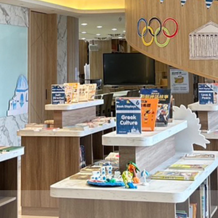
際
葳
格。
培
養
具
國
際
移
動
力
的
世
界
公
民。
WAGOR
TODAY