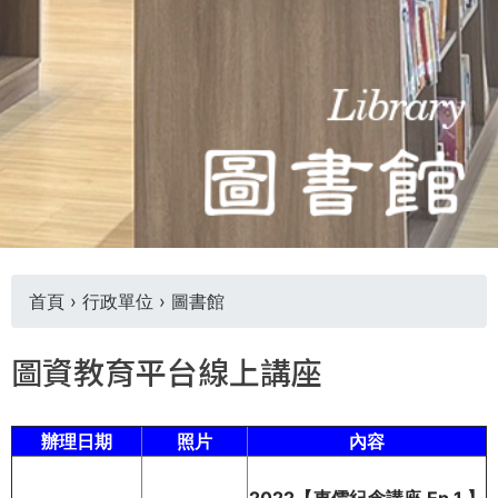
THE
WORLD
TOMORROW
PUTTING
YOU
ON
THE
PATH
TO
GLOBAL
CITIZENSHIP
首頁
›
行政單位
›
圖書館
您
圖資教育平台線上講座
在
辦理日期
照片
內容
這
2022【東儒紀念講座 Ep.1 】