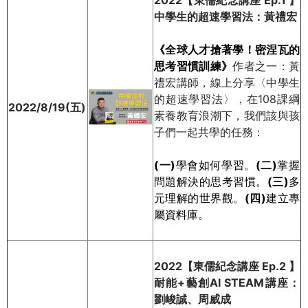
裡
中學生的超速學習法：黃禮宏
《全球人才搶著學！密涅瓦的
思考習慣訓練》
作者之一：黃
禮宏講師，線上分享〈中學生
的超速學習法〉，在108課綱
2022/8/19(五)
素養教育浪潮下，我們該與孩
子們一起共學的任務：
(一)
學會如何學習。
(二)
掌握
問題解決的思考習慣。
(三)
多
元理解的世界觀。
(四)
建立專
屬資料庫。
2022【東儒紀念講座 Ep.2 】
耐能+藝創AI STEAM講座：
劉峻誠、周威成