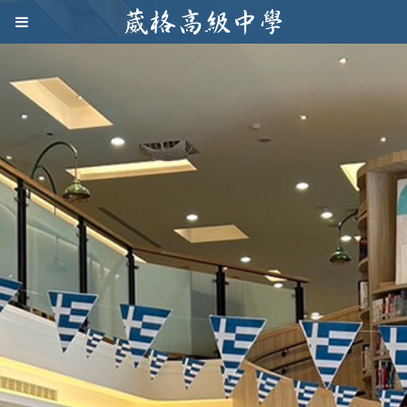
Jump to navigation
葳
格
高
級
中
學
葳
格
國
際．
國