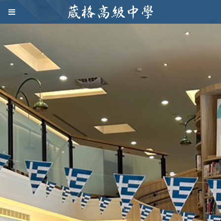
Jump to navigation
葳
格
高
級
中
學
葳
格
國
際．
國