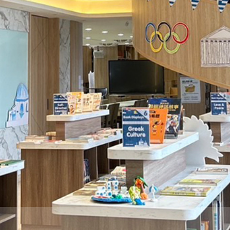
際
葳
格。
培
養
具
國
際
移
動
力
的
世
界
公
民。
WAGOR
TODAY