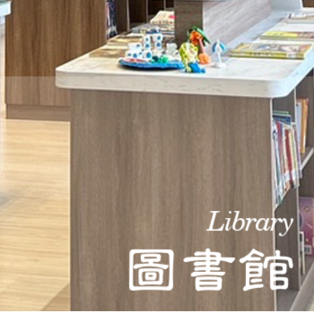
THE
WORLD
TOMORROW
PUTTING
YOU
ON
THE
PATH
TO
GLOBAL
CITIZENSHIP