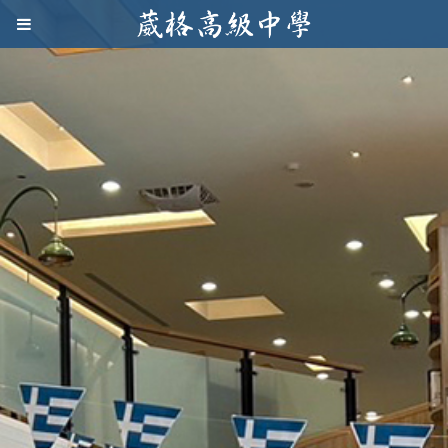
Jump to navigation
葳
格
高
級
中
學
葳
格
國
際．
國