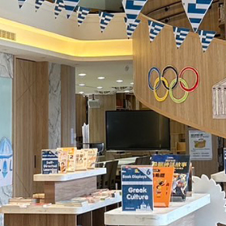
際
葳
格。
培
養
具
國
際
移
動
力
的
世
界
公
民。
WAGOR
TODAY