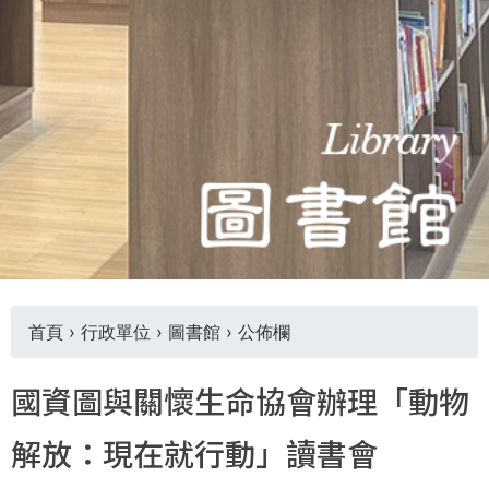
THE
WORLD
TOMORROW
PUTTING
YOU
ON
THE
PATH
TO
GLOBAL
CITIZENSHIP
首頁
›
行政單位
›
圖書館
›
公佈欄
您
國資圖與關懷生命協會辦理「動物
在
解放：現在就行動」讀書會
這