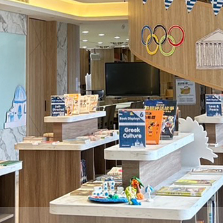
際
葳
格。
培
養
具
國
際
移
動
力
的
世
界
公
民。
WAGOR
TODAY