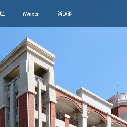
區
iWagor
新課綱