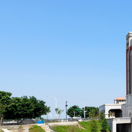
際
葳
格。
培
養
具
國
際
移
動
力
的
世
界
公
民。
WAGOR
TODAY