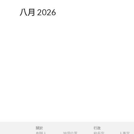
八月 2026
關於
行政
創辦人
地理位置
校長室
人事室