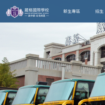
葳
新生專區
招生
格
高
級
中
學
葳
格
國
際．
國