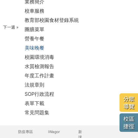
業務簡介
校車服務
教育部校園食材登錄系統
下一週 »
團膳菜單
營養午餐
美味晚餐
校園環境消毒
水質檢測報告
年度工作計畫
法規章則
SOP行政流程
分眾
表單下載
導覽
常見問題集
校區
捷徑
防疫專區
iWagor
新
課