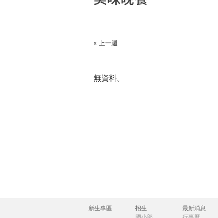
THE
在
WORLD
TOMORROW
這
PUTTING
« 上一週
YOU
裡
ON
THE
無資料。
PATH
TO
GLOBAL
CITIZENSHIP
新生專區
招生
最新消息
主
國小部
行事曆