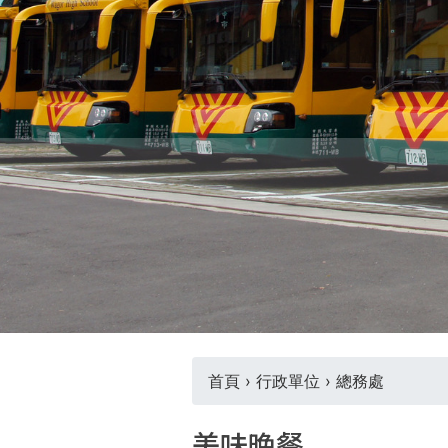
際
葳
格。
培
養
具
國
際
移
動
力
的
世
界
公
民。
首頁
›
行政單位
›
總務處
WAGOR
您
TODAY
美味晚餐