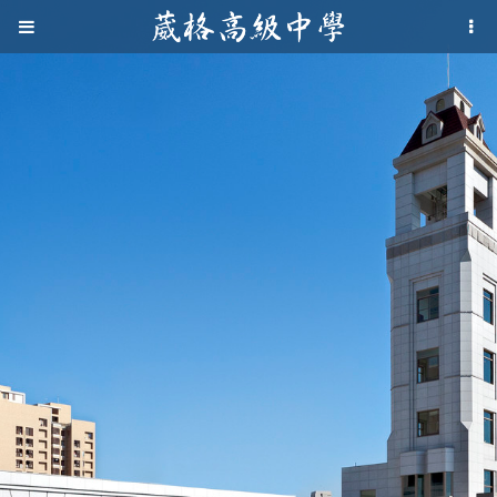
Jump to navigation
葳
格
高
級
中
學
葳
格
國
際．
國