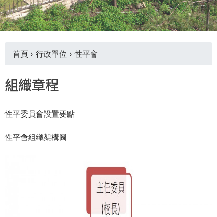
THE
WORLD
TOMORROW
PUTTING
YOU
首頁
›
行政單位
›
性平會
ON
您
THE
組織章程
PATH
在
TO
GLOBAL
性平委員會設置要點
這
CITIZENSHIP
性平會組織架構圖
裡