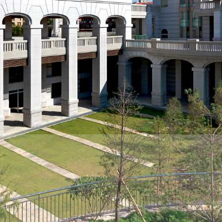
際
葳
格。
培
養
具
國
際
移
動
力
的
世
界
公
民。
WAGOR
TODAY