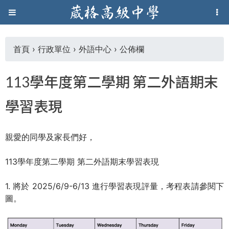
Jump to navigation
葳
格
首頁
›
行政單位
›
外語中心
›
公佈欄
您
高
113學年度第二學期 第二外語期末
在
級
學習表現
這
中
親愛的同學及家長們好，
裡
學
113學年度第二學期 第二外語期末學習表現
葳
1. 將於 2025/6/9-6/13 進行學習表現評量，考程表請參閱下
格
圖。
國
際．
國