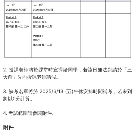
際
葳
格。
培
養
具
國
際
移
2. 授課老師將於課堂時宣導給同學，若該日無法到請於「三
動
天前」先向授課老師請假。
力
的
3. 缺考名單將於 2025/6/13 (五)午休安排時間補考，若未到
世
將以0分計算。
界
公
4. 考試範圍請參閱附件。
民。
WAGOR
附件
TODAY