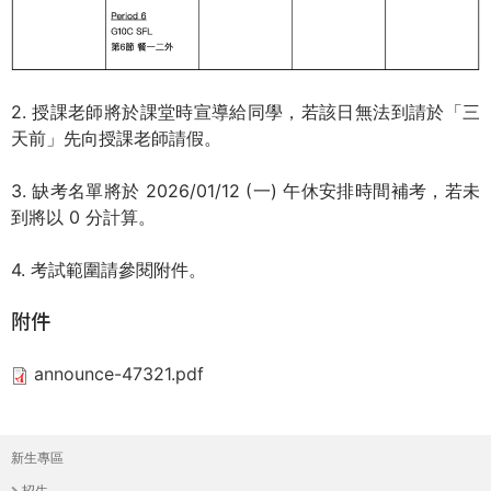
際
葳
格。
培
2. 授課老師將於課堂時宣導給同學，若該日無法到請於「三
養
天前」先向授課老師請假。
具
國
3. 缺考名單將於 2026/01/12 (一) 午休安排時間補考，若未
際
到將以 0 分計算。
移
動
4. 考試範圍請參閱附件。
力
的
附件
世
界
announce-47321.pdf
公
民。
WAGOR
新生專區
主
TODAY
招生