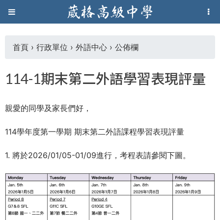
Jump to navigation
葳
格
首頁
›
行政單位
›
外語中心
›
公佈欄
您
高
114-1期末第二外語學習表現評量
在
級
親愛的同學及家長們好，
這
中
114學年度第一學期 期末第二外語課程學習表現評量
裡
學
1. 將於2026/01/05-01/09進行，考程表請參閱下圖。
葳
格
國
際．
國