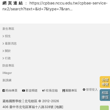
網頁連結
：
https://cpbae.nccu.edu.tw/cpbae-service-
際
nx2/search?text=&id=7&type=7&ran...
葳
格。
培
養
新生專區
主
具
招生
國
選
最新消息
際
單
關於
移
動
行政
力
防疫專區
的
iWagor
世
分眾
新課綱
界
導覽
公
管理登入
粉絲專頁
影音頻道
校長信箱
團膳專區
高
User
校區
民。
捷徑
WAGOR
中
menu
葳格國際學校 | 北屯校區 © 2012-2026
TODAY
406 臺中市北屯區軍福十八路328號 [
地圖
]