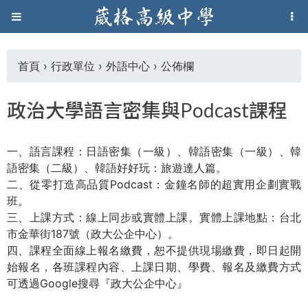
Jump to navigation
葳
格
首頁
›
行政單位
›
外語中心
›
公佈欄
您
高
政治大學語言密集與Podcast課程
在
級
一、語言課程：日語密集（一級）、韓語密集（一級）、韓
這
中
語密集（二級）、韓語好好玩：旅遊達人篇。
二、從零打造高品質Podcast：金鐘名師的超實用企劃實戰
裡
學
班。
三、上課方式：線上同步或實體上課。實體上課地點：台北
市金華街187號（政大公企中心）。
葳
四、課程全面線上報名繳費，恕不提供現場繳費，即日起開
格
始報名，各班課程內容、上課日期、學費、報名及繳費方式
國
可透過Google搜尋『政大公企中心』
際．
國