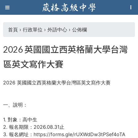
Jump to navigation
葳
格
首頁
›
行政單位
›
外語中心
›
公佈欄
您
高
2026 英國國立西英格蘭大學台灣
在
級
區英文寫作大賽
這
中
2026 英國國立西英格蘭大學台灣區英文寫作大賽
裡
學
一、說明：
葳
格
1. 對象：高中生
國
2. 報名期限：2026.08.31止
際．
3. 報名網址：
https://forms.gle/rUXWdDw3tPSef4oTA
國