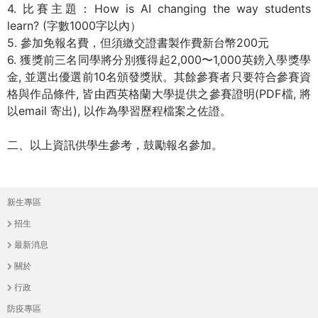
4. 比賽主題：How is AI changing the way students
際
learn? (字數1000字以內）
葳
5. 參加免報名費，但須繳交證書製作費新台幣200元
格。
6. 獲獎前三名同學將分別獲得起2,000〜1,000英鎊入學獎學
培
金, 並選出優選前10名頒發獎狀。其餘參賽者只要符合參賽資
養
格與作品條件, 皆由西英格蘭大學提供之參賽證明(PDF檔, 將
具
以email 寄出), 以作為學習歷程檔案之佐證。
國
際
二、以上資訊供學生參考，鼓勵報名參加。
移
動
力
的
新生專區
主
世
招生
界
選
最新消息
公
單
關於
民。
WAGOR
行政
TODAY
防疫專區