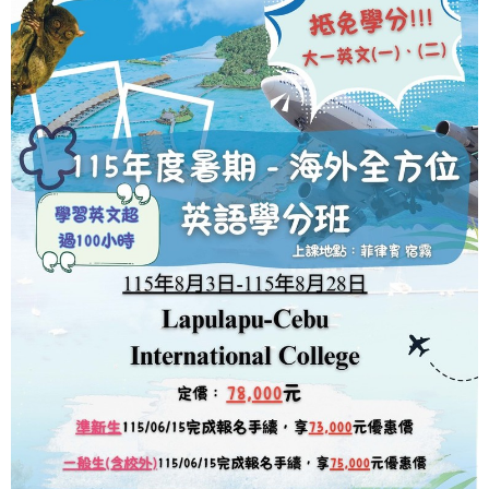
際
葳
格。
培
養
具
國
際
移
動
力
的
世
界
公
民。
WAGOR
TODAY