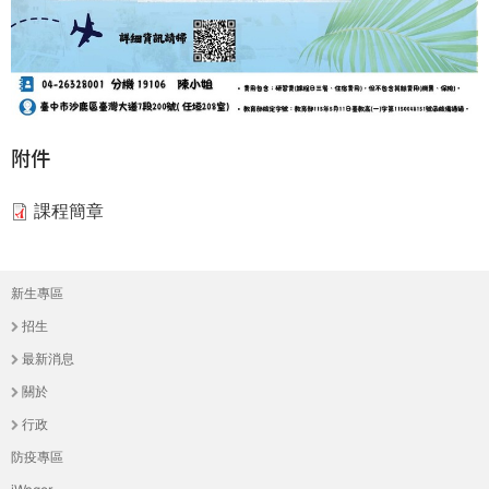
THE
WORLD
TOMORROW
PUTTING
YOU
ON
附件
THE
PATH
課程簡章
TO
GLOBAL
CITIZENSHIP
新生專區
主
招生
選
最新消息
單
關於
行政
防疫專區