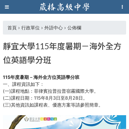
Jump to navigation
葳
格
首頁
›
行政單位
›
外語中心
›
公佈欄
您
高
靜宜大學115年度暑期－海外全方
在
級
位英語學分班
這
中
115年度暑期－海外全方位英語學分班
裡
學
一、課程資訊如下：
(一)課程地點：菲律賓拉普拉普宿霧國際大學。
(二)課程日期：115年8月3日至8月28日。
葳
(三)其他資訊如課程表、優惠方案等請參照簡章。
格
國
際．
國