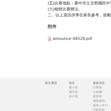
(五)比賽地點：臺中市立北勢國民中
際
(六)檢附比賽辦法。
葳
二、以上資訊供學生家長參考，鼓勵
格。
培
附件
養
具
announce-48528.pdf
國
際
移
動
力
的
世
界
新生專區
招生
最新消息
主
國小部
行事曆
公
國中部
公佈欄
民。
選
高中職
榮譽榜
WAGOR
葳格新聞
單
葳格人年刊
TODAY
活動剪影