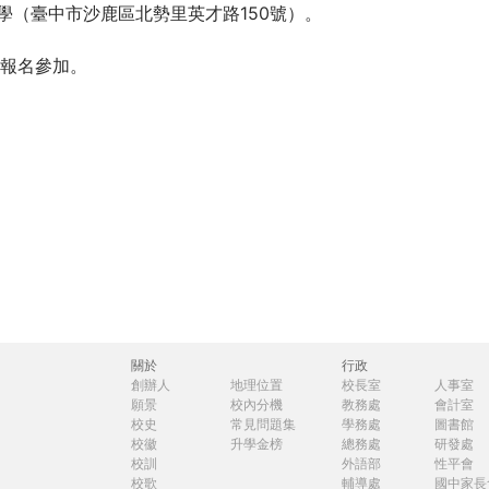
學（臺中市沙鹿區北勢里英才路150號）。
報名參加。
關於
行政
創辦人
地理位置
校長室
人事室
願景
校內分機
教務處
會計室
校史
常見問題集
學務處
圖書館
校徽
升學金榜
總務處
研發處
校訓
外語部
性平會
校歌
輔導處
國中家長