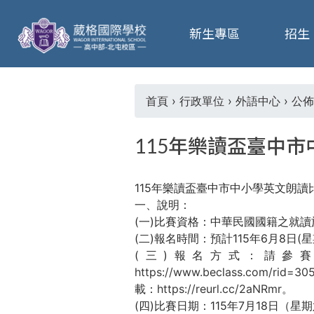
葳
新生專區
招生
格
高
首頁
›
行政單位
›
外語中心
›
公佈
您
級
115年樂讀盃臺中
在
中
115年樂讀盃臺中市中小學英文朗讀
這
學
一、說明：
(一)比賽資格：中華民國國籍之就
裡
(二)報名時間：預計115年6月8日(
葳
(三)報名方式：請參
格
https://www.beclass.com/rid=30
國
載：
https://reurl.cc/2aNRmr
。
際．
(四)比賽日期：115年7月18日（星
國