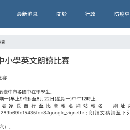
Jump to navigation
最新消息
關於
行政
防疫專
欄
市中小學英文朗讀比賽
比賽
讀於臺中市各國中在學學生。
星期一)早上9時起至6月22日(星期一)中午12時止。
賽者家長自行至比賽報名網站報名，網址
5269b69fc15435fdc8#google_vignette
；朗讀文稿請至下
期六）。