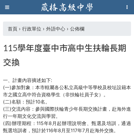
Jump to navigation
葳
格
首頁
›
行政單位
›
外語中心
›
公佈欄
您
高
115學年度臺中市高中生扶輪長期
在
級
交換
這
中
一、計畫內容摘述如下:
裡
學
(一)參加對象：本市轄屬各公私立高級中等學校及校址設籍本
市之國立高中符合資格學生（非扶輪社員子女）。
(二)名額：預計10名。
葳
(三)交流內容：參與國際扶輪青少年長期交換計畫，赴海外進
格
行一年期文化交流與學習。
國
(四)辦理期程：115年8月起辦理說明會、甄選及培訓，通過
際．
甄選培訓者，預計於116年8月至117年7月赴海外交換。
國