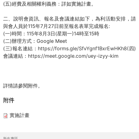
(五)經費及相關權利義務：詳如實施計畫。
際
葳
二、說明會資訊、報名及會議連結如下，為利活動安排，請
格。
與會人員於115年7月27日前至報名表單完成報名:
培
(一)時間：115年8月3日(星期一)14時至15時
養
(二)辦理方式：Google Meet
具
(三)報名連結：
https://forms.gle/SfvYgnf1BxrEwHKh8
(四)
國
會議連結：
https://meet.google.com/uey-izyy-kim
際
移
動
力
詳情請參閱附件。
的
世
附件
界
公
實施計畫
民。
WAGOR
TODAY
新生專區