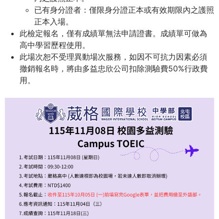
THE
已有身分證者：僅限身分證正本或有效期限內之護照
WORLD
正本入場。
TOMORROW
此檢定報名，僅有成績單無法申請證書。成績單可做為
PUTTING
高中學習歷程使用。
YOU
此場次恕不受理異動場次服務，如因不可抗力因素必須
ON
撤銷報名時，將由多益忠欣公司扣除測驗費50%行政費
THE
用。
PATH
TO
GLOBAL
CITIZENSHIP