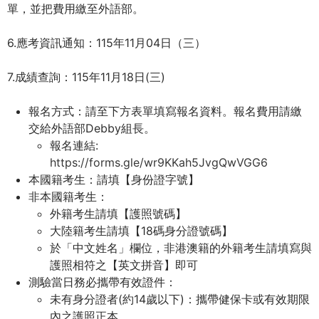
單，並把費用繳至外語部。
際
葳
6.應考資訊通知：115年11月04日（三）
格。
培
7.成績查詢：115年11月18日(三)
養
具
報名方式：請至下方表單填寫報名資料。報名費用請繳
國
交給外語部Debby組長。
際
報名連結:
移
https://forms.gle/wr9KKah5JvgQwVGG6
動
本國籍考生：請填【身份證字號】
力
非本國籍考生：
的
外籍考生請填【護照號碼】
世
大陸籍考生請填【18碼身分證號碼】
界
於「中文姓名」欄位，非港澳籍的外籍考生請填寫與
公
護照相符之【英文拼音】即可
民。
測驗當日務必攜帶有效證件：
WAGOR
未有身分證者(約14歲以下)：攜帶健保卡或有效期限
TODAY
內之護照正本。