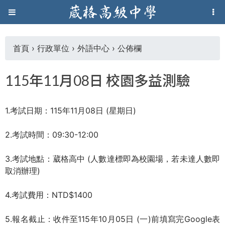
Jump to navigation
葳
格
首頁
›
行政單位
›
外語中心
›
公佈欄
您
高
115年11月08日 校園多益測驗
在
級
1.考試日期：115年11月08日 (星期日)
這
中
2.考試時間：09:30-12:00
裡
學
3.
考試地點：葳格高中 (人數達標即為校園場，若未達人數即
取消辦理)
葳
格
4.考試費用：NTD$1400
國
際．
5.報名截止：
收件至115年10月05日 (一)前填寫完Google表
國