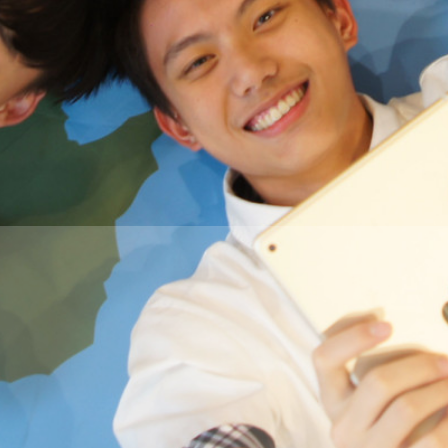
THE
WORLD
TOMORROW
PUTTING
YOU
ON
THE
PATH
TO
GLOBAL
CITIZENSHIP