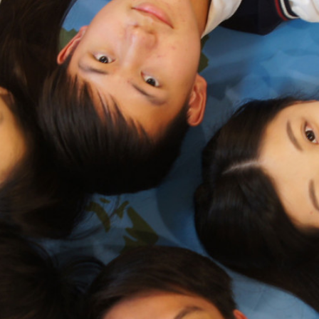
際
葳
格。
培
養
具
國
際
移
動
力
的
世
界
公
民。
WAGOR
TODAY