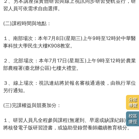
２、另本講座採實體研習與線上視訊同步研習雙軌並行，研
習人員可依需求自由選擇。
(二)課程時間與地點：
１、南部場次：本年7月8日(星期三)上午9時至12時於中華醫
事科技大學民生大樓K908教室。
２、北部場次：本年7月17日(星期五)上午9時至12時於農業
部農糧署(臺北辦公區)七樓大禮堂。
３、線上場次：視訊連結將於報名審核通過後，由執行單位
另行通知。
分眾
(三)完課權益與競賽加分：
導覽
校區
１、研習人員凡全程參與課程(無遲到、早退或缺課紀錄)者，
捷徑
將核發電子版研習證書，或協助登錄營養師繼續教育積分。