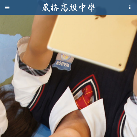
Jump to navigation
葳
格
高
級
中
學
葳
格
國
際．
國