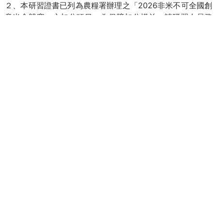
２、本研習證書已列為農糧署辦理之「2026非米不可全國創
意米食競賽」之加分項目。為保障加分權益，請研習人員務
必落實簽到退程序，以確保領取證書及競賽加分資格。
四、隨函檢附旨揭講座報名簡章乙份。本案倘有相關課程諮
詢，請逕洽執行單位：中華醫事科技大學餐旅管理系「食米
教育活動小組」，電話：(06)267-4567分機769，電子信
箱：
rice.edu2015@gmail.com
。
五、檢附報名簡章一份。
附件
announce-48350.pdf
實習組
技能檢定
就業輔導
產學合作
技藝(能)競賽
專業教室管理
職科科務發展計畫
國際化活動專區