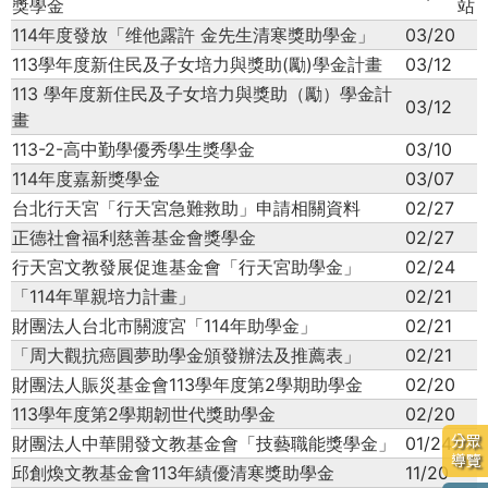
獎學金
站
114年度發放「维他露許 金先生清寒獎助學金」
03/20
113學年度新住民及子女培力與獎助(勵)學金計畫
03/12
113 學年度新住民及子女培力與獎助（勵）學金計
03/12
畫
113-2-高中勤學優秀學生獎學金
03/10
114年度嘉新獎學金
03/07
台北行天宮「行天宮急難救助」申請相關資料
02/27
正德社會福利慈善基金會獎學金
02/27
行天宮文教發展促進基金會「行天宮助學金」
02/24
「114年單親培力計畫」
02/21
財團法人台北市關渡宮「114年助學金」
02/21
「周大觀抗癌圓夢助學金頒發辦法及推薦表」
02/21
財團法人賑災基金會113學年度第2學期助學金
02/20
113學年度第2學期韌世代獎助學金
02/20
分眾
財團法人中華開發文教基金會「技藝職能獎學金」
01/24
導覽
邱創煥文教基金會113年績優清寒獎助學金
11/20