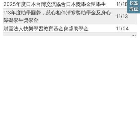
校區
2025年度日本台灣交流協會日本獎學金留學生
11/18
捷徑
113年度助學圓夢，慈心相伴清寒獎助學金及身心
11/13
障礙學生獎學金
財團法人快樂學習教育基金會獎助學金
11/04
網
「行天宮急難濟助」申請
10/31
站
1
2
3
下一頁 ›
最後一頁 »
頁
實習組
技能檢定
就業輔導
產學合作
技藝(能)競賽
面
專業教室管理
職科科務發展計畫
國際化活動專區
國中技藝教育課程
相關連結