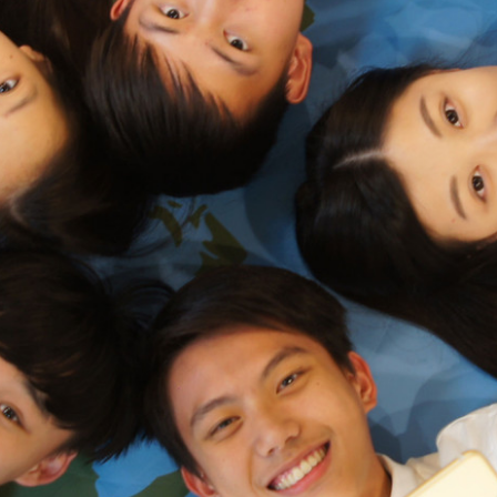
際
葳
格。
培
養
具
國
際
移
動
力
的
世
界
公
民。
WAGOR
TODAY