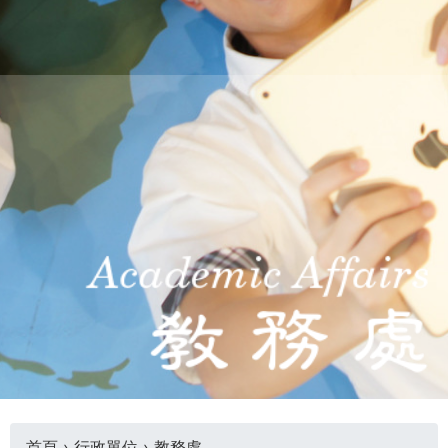
THE
WORLD
TOMORROW
PUTTING
YOU
ON
THE
PATH
TO
GLOBAL
CITIZENSHIP
首頁
›
行政單位
›
教務處