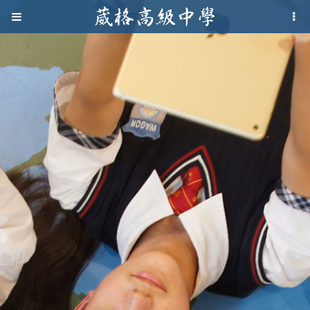
Jump to navigation
葳
格
高
級
中
學
葳
格
國
際．
國