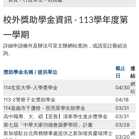
您
校外獎助學金資訊 - 113學年度第
在
一學期
這
詳細申請條件及辦法可至主辦網站查詢，或請至註冊組洽
詢。
裡
截止
連
獎助學金名稱 / 提供單位
日
結
網
114玄奘大學-入學獎學金
04/30
站
113-2警察子女獎助學金
04/18
114嘉義市千盞燈－照亮眾學生助學金
03/31
高中職專、大、碩【至善】清寒學生進步獎學金
03/31
第七屆「中華大家功德會築夢學田」計畫
03/28
新加坡駐台北商務辦事處提供之新加坡吳慶瑞博士
網
03/20