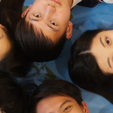
際
葳
格。
培
養
具
國
際
移
動
力
的
世
界
公
民。
WAGOR
TODAY