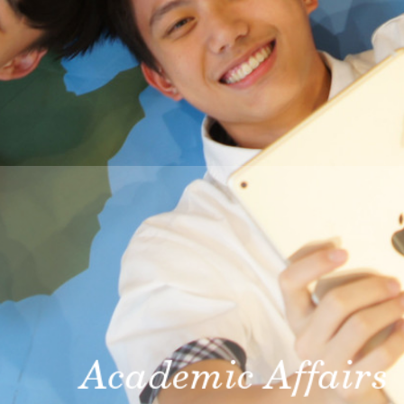
THE
WORLD
TOMORROW
PUTTING
YOU
ON
THE
PATH
TO
GLOBAL
CITIZENSHIP