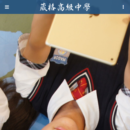
Jump to navigation
葳
格
高
級
中
學
葳
格
國
際．
國