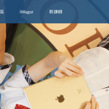
區
iWagor
新課綱