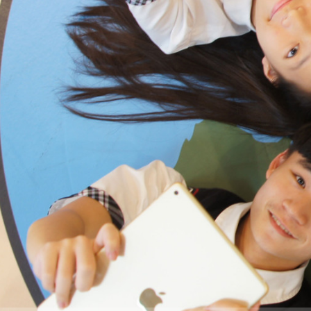
際
葳
格。
培
養
具
國
際
移
動
力
的
世
界
公
民。
WAGOR
TODAY