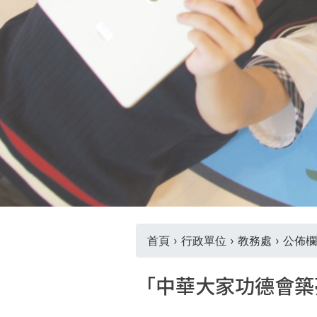
THE
WORLD
TOMORROW
PUTTING
YOU
ON
THE
PATH
TO
GLOBAL
CITIZENSHIP
首頁
›
行政單位
›
教務處
›
公佈欄
您
「中華大家功德會築
在