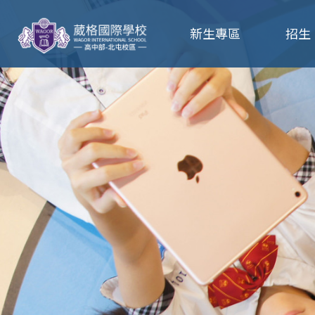
葳
新生專區
招生
格
高
級
中
學
葳
格
國
際．
國